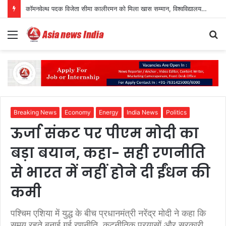
कॉमनवेल्थ पदक विजेता सीमा कालीरमन को मिला खास सम्मान, विश्वविद्यालय ने दिया मानद उपाधि का तोहफा
Menu
S
fo
Breaking News
Economy
Energy
India News
Politics
ऊर्जा संकट पर पीएम मोदी का
बड़ा बयान, कहा- सही रणनीति
से भारत में नहीं होने दी ईंधन की
कमी
पश्चिम एशिया में युद्ध के बीच प्रधानमंत्री नरेंद्र मोदी ने कहा कि
समय रहते बनाई गई रणनीति, कूटनीतिक प्रयासों और सरकारी