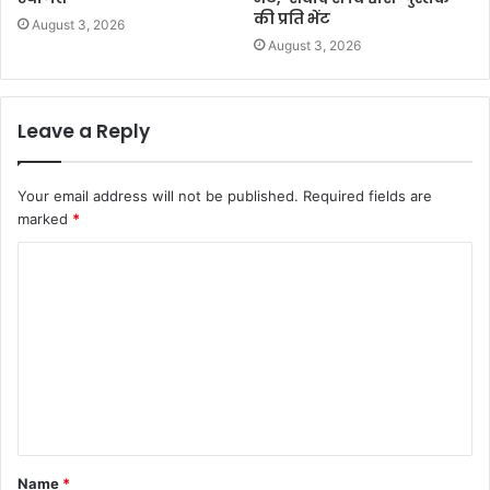
की प्रति भेंट
August 3, 2026
August 3, 2026
Leave a Reply
Your email address will not be published.
Required fields are
marked
*
C
o
m
m
e
n
t
Name
*
*