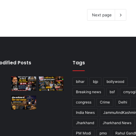
Next page
odified Posts
Tags
bihar
bjp
bollywood
Breaking news
bsf
cmyogi
congress
Crime
Delhi
India News
JammuAndKashmir
Jharkhand
Jharkhand News
PM Modi
pmo
Rahul Gand