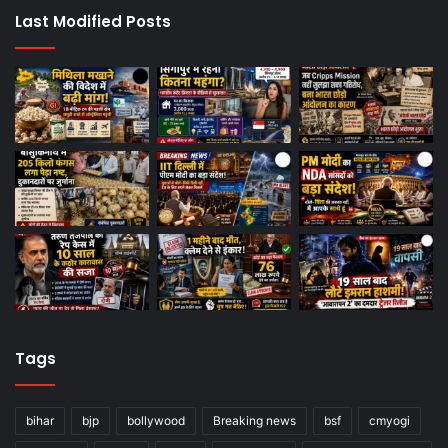
Last Modified Posts
Tags
bihar
bjp
bollywood
Breaking news
bsf
cmyogi