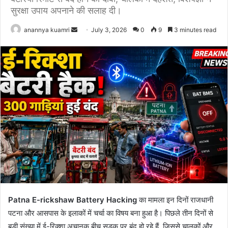
सुरक्षा उपाय अपनाने की सलाह दी।
Send
anannya kuamri
July 3, 2026
0
9
3 minutes read
an
email
Patna E-rickshaw Battery Hacking
का मामला इन दिनों राजधानी
पटना और आसपास के इलाकों में चर्चा का विषय बना हुआ है। पिछले तीन दिनों से
बड़ी संख्या में ई-रिक्शा अचानक बीच सड़क पर बंद हो रहे हैं, जिससे चालकों और