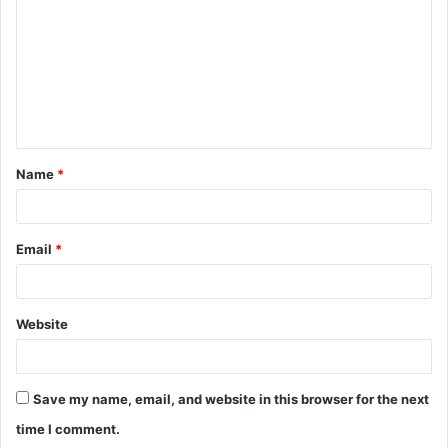
m
m
e
n
t
Name
*
*
Email
*
Website
Save my name, email, and website in this browser for the next
time I comment.