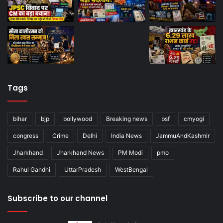
Tags
bihar
bjp
bollywood
Breaking news
bsf
cmyogi
congress
Crime
Delhi
India News
JammuAndKashmir
Jharkhand
Jharkhand News
PM Modi
pmo
Rahul Gandhi
UttarPradesh
WestBengal
Subscribe to our channel