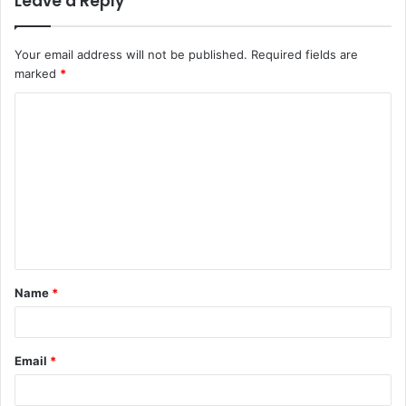
Leave a Reply
Your email address will not be published.
Required fields are
marked
*
C
o
m
m
e
n
t
Name
*
*
Email
*