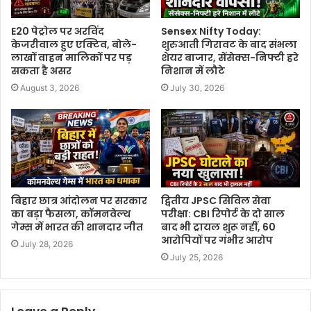
E20 पेट्रोल पर अरविंद
Sensex Nifty Today:
केजरीवाल हुए एक्टिव, बोले-
शुरुआती गिरावट के बाद संभला
लाखों वाहन मालिकों पर पड़
शेयर बाजार, सेंसेक्स-निफ्टी हरे
सकता है असर
निशान में लौटे
August 3, 2026
July 30, 2026
बिहार छात्र आंदोलन पर सरकार
द्वितीय JPSC सिविल सेवा
का बड़ा फैसला, कॉमनवेल्थ
परीक्षा: CBI रिपोर्ट के दो साल
गेम्स में भारत की शानदार जीत
बाद भी ट्रायल शुरू नहीं, 60
आरोपियों पर गंभीर आरोप
July 28, 2026
July 25, 2026