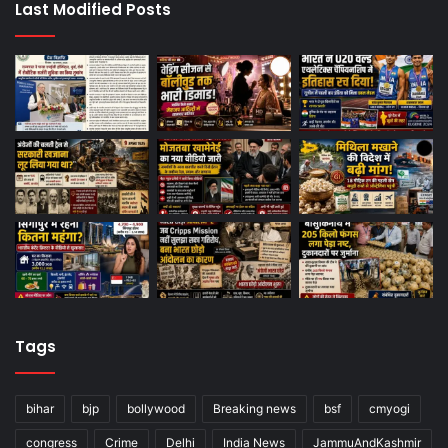
Last Modified Posts
Tags
bihar
bjp
bollywood
Breaking news
bsf
cmyogi
congress
Crime
Delhi
India News
JammuAndKashmir