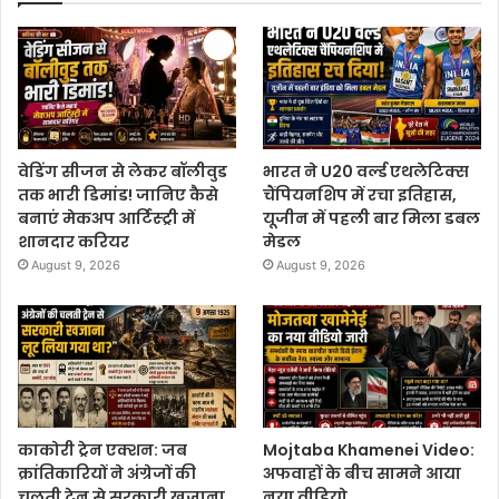
वेडिंग सीजन से लेकर बॉलीवुड
भारत ने U20 वर्ल्ड एथलेटिक्स
तक भारी डिमांड! जानिए कैसे
चैंपियनशिप में रचा इतिहास,
बनाएं मेकअप आर्टिस्ट्री में
यूजीन में पहली बार मिला डबल
शानदार करियर
मेडल
August 9, 2026
August 9, 2026
काकोरी ट्रेन एक्शन: जब
Mojtaba Khamenei Video:
क्रांतिकारियों ने अंग्रेजों की
अफवाहों के बीच सामने आया
चलती ट्रेन से सरकारी खजाना
नया वीडियो