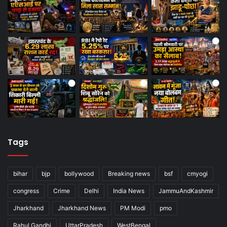
Tags
bihar
bjp
bollywood
Breaking news
bsf
cmyogi
congress
Crime
Delhi
India News
JammuAndKashmir
Jharkhand
Jharkhand News
PM Modi
pmo
Rahul Gandhi
UttarPradesh
WestBengal