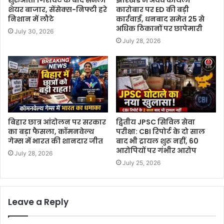
शुरुआती गिरावट के बाद संभला
झारखंड में अवैध कोयला
शेयर बाजार, सेंसेक्स-निफ्टी हरे
कारोबार पर ED की बड़ी
निशान में लौटे
कार्रवाई, धनबाद समेत 25 से
अधिक ठिकानों पर छापेमारी
July 30, 2026
July 28, 2026
बिहार छात्र आंदोलन पर सरकार
द्वितीय JPSC सिविल सेवा
का बड़ा फैसला, कॉमनवेल्थ
परीक्षा: CBI रिपोर्ट के दो साल
गेम्स में भारत की शानदार जीत
बाद भी ट्रायल शुरू नहीं, 60
आरोपियों पर गंभीर आरोप
July 28, 2026
July 25, 2026
Leave a Reply