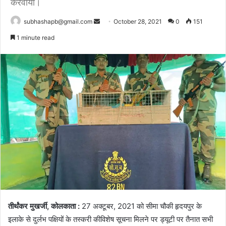
करवाया।
Send
subhashapb@gmail.com
October 28, 2021
0
151
an
1 minute read
email
तीर्थंकर
मुखर्जी
,
कोलकाता
:
27
अक्टूबर
, 2021
को
सीमा
चौकी
हृदयपुर
के
इलाके
से
दुर्लभ
पक्षियों
के
तस्करी
की
विशेष
सूचना
मिलने
पर
ड्यूटी
पर
तैनात
सभी