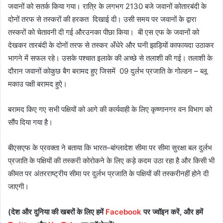
जवानों
को
सतर्क
किया
गया।
रात्रि
के
लगभग
2130
बजे
जवानों
को
तारबंदी
के
दोनों
तरफ
से
तस्करों
की
हरकत
दिखाई
दी।
उसी
समय
पर
जवानों
के
द्वारा
तस्करों
को
चेतावनी
दी
गई
और
उनका
पीछा
किया।
बी
एस
एफ
के
जवानों
को
देखकर
तारबंदी
के
दोनों
तरफ
से
तस्कर
अँधेरे
और
घनी
झाड़ियों
का
फायदा
उठाकर
भागने
में
सफल
रहे।
उसके
पश्चात
इलाके
की
अच्छे
से
तलाशी
की
गई।
तलाशी
के
दौरान
जवानों
को
कुछ
बैग
बरामद
हुए
जिसमें
09
दुर्लभ
प्रजाति
के
गोल्डन
–
ब्लू
मकाउ
पक्षी
बरामद
हुऐ।
बरामद
किए
गए
सभी
पक्षियों
को
आगे
की
कार्यवाही
के
लिए
कृष्णानगर
वन
विभाग
को
सौंप
दिया
गया
है।
बीएसएफ
के
प्रवक्ता
ने
बताया
कि
भारत
–
बांग्लादेश
सीमा
पर
सीमा
सुरक्षा
बल
दुर्लभ
प्रजाति
के
पक्षियों
की
तस्करी
को
रोकने
के
लिए
कड़े
कदम
उठा
रहा
है
और
किसी
भी
कीमत
पर
अंतरराष्ट्रीय
सीमा
पर
दुर्लभ
प्रजाति
के
पक्षियों
की
तस्करी
नहीं
होने
दी
जाएगी।
(
देश
और
दुनिया
की
खबरों
के
लिए
हमें
Facebook
पर
ज्वॉइन
करें
,
और
हमें