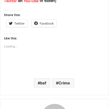
Twitter
और
YouTube
पर
फॉलो
करें
)
Share this:
Twitter
Facebook
Like this:
Loading...
bsf
Crime