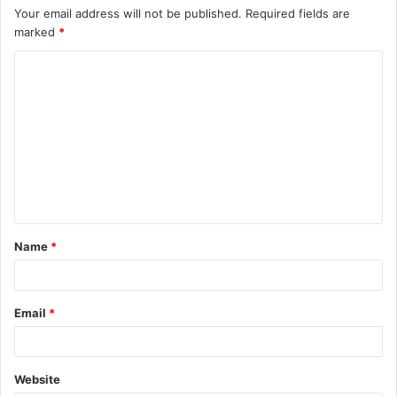
Your email address will not be published.
Required fields are
marked
*
C
o
m
m
e
n
t
Name
*
*
Email
*
Website