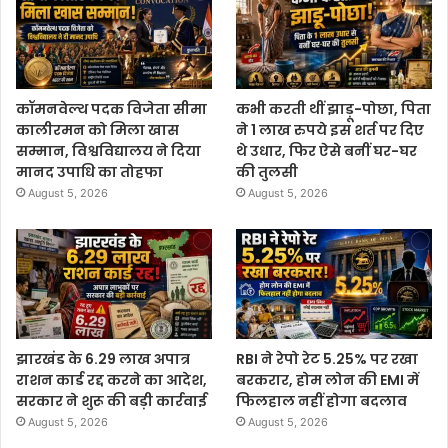
कॉमनवेल्थ पदक विजेता सीमा
कभी करती थीं झाड़ू-पोछा, पिता
कालीरमन को मिला खास
ने 1 लाख रुपये इस शर्त पर दिए
सम्मान, विश्वविद्यालय ने दिया
थे उधार, फिर ऐसे बनीं घर-घर
मानद उपाधि का तोहफा
की तुलसी
August 5, 2026
August 5, 2026
झारखंड के 6.29 लाख अपात्र
RBI ने रेपो रेट 5.25% पर रखा
राशन कार्ड रद्द करने का आदेश,
बरकरार, होम लोन की EMI में
सरकार ने शुरू की बड़ी कार्रवाई
फिलहाल नहीं होगा बदलाव
August 5, 2026
August 5, 2026