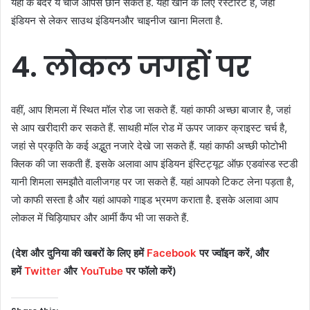
यहां
के
बंदर
ये
चीजें
आपसे
छीन
सकते
हैं
.
यहां
खाने
के
लिए
रेस्टोरेंट
हैं
,
जहां
इंडियन
से
लेकर
साउथ
इंडियन
और
चाइनीज
खाना
मिलता
है
.
4.
लोकल
जगहों
पर
वहीं
,
आप
शिमला
में
स्थित
मॉल
रोड
जा
सकते
हैं
.
यहां
काफी
अच्छा
बाजार
है
,
जहां
से
आप
खरीदारी
कर
सकते
हैं
.
साथ
ही
मॉल
रोड
में
ऊपर
जाकर
क्राइस्ट
चर्च
है
,
जहां
से
प्रकृति
के
कई
अद्भुत
नजारे
देखे
जा
सकते
हैं
.
यहां
काफी
अच्छी
फोटो
भी
क्लिक
की
जा
सकती
हैं
.
इसके
अलावा
आप
इंडियन
इंस्टिट्यूट
ऑफ़
एडवांस्ड
स्टडी
यानी
शिमला
समझौते
वाली
जगह
पर
जा
सकते
हैं
.
यहां
आपको
टिकट
लेना
पड़ता
है
,
जो
काफी
सस्ता
है
और
यहां
आपको
गाइड
भ्रमण
कराता
है
.
इसके
अलावा
आप
लोकल
में
चिड़ियाघर
और
आर्मी
कैंप
भी
जा
सकते
हैं
.
(
देश
और
दुनिया
की
खबरों
के
लिए
हमें
Facebook
पर
ज्वॉइन
करें
,
और
हमें
Twitter
और
YouTube
पर
फॉलो
करें
)