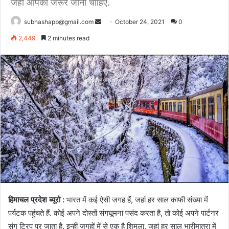
जहां आपको जरूर जाना चाहिए.
Send
subhashapb@gmail.com
October 24, 2021
0
an
2,449
2 minutes read
email
हिमाचल
प्रदेश
ब्यूरो
:
भारत
में
कई
ऐसी
जगह
हैं
,
जहां
हर
साल
काफी
संख्या
में
पर्यटक
पहुंचते
हैं
.
कोई
अपने
दोस्तों
संग
घूमना
पसंद
करता
है
,
तो
कोई
अपने
पार्टनर
संग
ट्रिप
पर
जाता
है
.
इन्हीं
जगहों
में
से
एक
है
शिमला
,
जहां
हर
साल
भारी
मात्रा
में