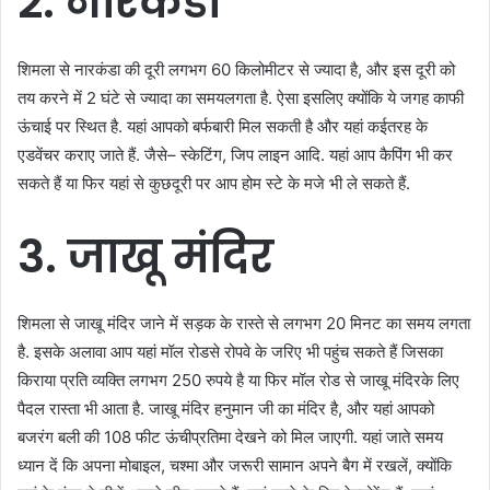
2.
नारकंडा
शिमला
से
नारकंडा
की
दूरी
लगभग
60
किलोमीटर
से
ज्यादा
है
,
और
इस
दूरी
को
तय
करने
में
2
घंटे
से
ज्यादा
का
समय
लगता
है
.
ऐसा
इसलिए
क्योंकि
ये
जगह
काफी
ऊंचाई
पर
स्थित
है
.
यहां
आपको
बर्फबारी
मिल
सकती
है
और
यहां
कई
तरह
के
एडवेंचर
कराए
जाते
हैं
.
जैसे
–
स्केटिंग
,
जिप
लाइन
आदि
.
यहां
आप
कैपिंग
भी
कर
सकते
हैं
या
फिर
यहां
से
कुछ
दूरी
पर
आप
होम
स्टे
के
मजे
भी
ले
सकते
हैं
.
3.
जाखू
मंदिर
शिमला
से
जाखू
मंदिर
जाने
में
सड़क
के
रास्ते
से
लगभग
20
मिनट
का
समय
लगता
है
.
इसके
अलावा
आप
यहां
मॉल
रोड
से
रोपवे
के
जरिए
भी
पहुंच
सकते
हैं
जिसका
किराया
प्रति
व्यक्ति
लगभग
250
रुपये
है
या
फिर
मॉल
रोड
से
जाखू
मंदिर
के
लिए
पैदल
रास्ता
भी
आता
है
.
जाखू
मंदिर
हनुमान
जी
का
मंदिर
है
,
और
यहां
आपको
बजरंग
बली
की
108
फीट
ऊंची
प्रतिमा
देखने
को
मिल
जाएगी
.
यहां
जाते
समय
ध्यान
दें
कि
अपना
मोबाइल
,
चश्मा
और
जरूरी
सामान
अपने
बैग
में
रख
लें
,
क्योंकि