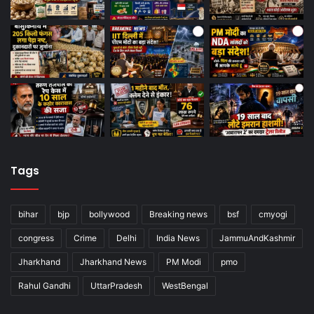
Tags
bihar
bjp
bollywood
Breaking news
bsf
cmyogi
congress
Crime
Delhi
India News
JammuAndKashmir
Jharkhand
Jharkhand News
PM Modi
pmo
Rahul Gandhi
UttarPradesh
WestBengal