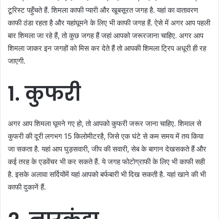
टूरिस्ट
पहुँचते
हैं
.
शिमला
काफी
प्यारी
और
खूबसूरत
जगह
है
.
यहां
का
वातावरण
काफी
ठंडा
रहता
है
और
यहां
घूमने
के
लिए
भी
काफी
जगह
हैं
.
ऐसे
में
अगर
आप
पहली
बार
शिमला
जा
रहे
हैं
,
तो
कुछ
जगह
हैं
जहां
आपको
जरूर
जाना
चाहिए
.
अगर
आप
शिमला
जाकर
इन
जगहों
को
मिस
कर
देते
हैं
तो
आपकी
शिमला
ट्रिप
अधूरी
ही
रह
जाएगी
.
1.
कुफरी
अगर
आप
शिमला
घूमने
गए
हो
,
तो
आपको
कुफरी
जरूर
जाना
चाहिए
.
शिमाल
से
कुफरी
की
दूरी
लगभग
15
किलोमीटर
है
,
जिसे
एक
घंटे
से
कम
समय
में
तय
किया
जा
सकता
है
.
यहां
आप
घुड़सवारी
,
जीप
की
सवारी
,
सेब
के
बागान
देख
सकते
हैं
और
कई
तरह
के
एडवेंचर
भी
कर
सकते
हैं
.
ये
जगह
फोटोग्राफी
के
लिए
भी
काफी
सही
है
.
इसके
अलावा
सर्दियों
में
यहां
आपको
बर्फबारी
भी
दिख
सकती
है
.
यहां
खाने
की
भी
काफी
दुकानें
हैं
.