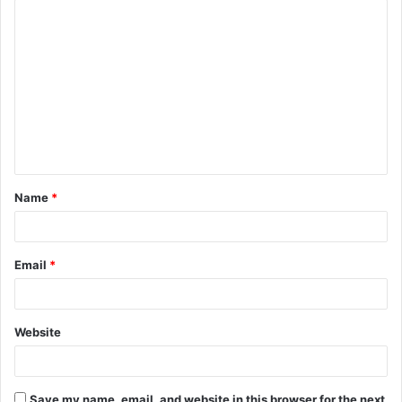
C
o
m
m
e
n
t
Name
*
*
Email
*
Website
Save my name, email, and website in this browser for the next