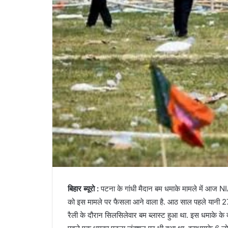
बिहार
ब्यूरो
:
पटना
के
गांधी
मैदान
बम
धमाके
मामले
में
आज
N
को
इस
मामले
पर
फैसला
आने
वाला
है
.
आठ
साल
पहले
यानी
2
रैली
के
दौरान
सिलसिलेवार
बम
ब्लास्ट
हुआ
था
.
इस
धमाके
के