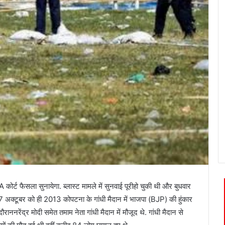
IA
कोर्ट
फैसला
सुनायेगा
.
ब्लास्ट
मामले
में
सुनवाई
पूरी
हो
चुकी
थी
और
बुधवार
7
अक्टूबर
को
ही
2013
को
पटना
के
गांधी
मैदान
में
भाजपा
(BJP)
की
हुंकार
दौरान
नरेंद्र
मोदी
समेत
तमाम
नेता
गांधी
मैदान
में
मौजूद
थे
.
गांधी
मैदान
से