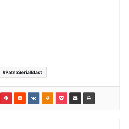
PatnaSerialBlast
umblr
Pinterest
Reddit
VKontakte
Odnoklassniki
Pocket
Share via Email
Print