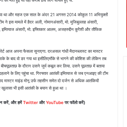
गों
की
मौत
हुई
थी
वहीं
करीब
84
लोग
घायल
हुए
थे
.
या
था
और
महज
एक
साल
के
अंदर
21
अगस्त
2014
को
कुल
11
अभियुक्तों
टीम
ने
इस
मामले
में
हैदर
अली
,
नोमान
अंसारी
,
मो
.
मुजिबुल्लाह
अंसारी
,
,
इम्तियाज
अंसारी
,
मो
.
इफ्तिकार
आलम
,
अजहरुद्दीन
कुरैशी
और
तौफिक
ोर्ट
आज
अपना
फैसला
सुनाएगा
.
दरअसल
गांधी
मैदान
ब्लास्ट
का
मास्टर
ाके
के
बाद
वो
डर
गया
था
इसीलिए
मौके
से
भागने
की
कोशिश
की
लेकिन
तब
बीच
पूछताछ
के
दौरान
उसने
जुर्म
कबूल
कर
लिया
.
उसने
पूछताछ
में
बताया
दहलाने
के
लिए
पहुंचा
था
.
गिरफ्तार
आतंकी
इम्तियाज
से
जब
एनआइए
की
टीम
ाद
मास्टर
माइंड
मोनू
उर्फ
तहसीन
समेत
दो
दर्जन
से
अधिक
आतंकियों
ा
खुलासा
भी
इसी
आतंकी
के
बयान
से
हुआ
था
।
इन
करें
,
और
हमें
Twitter
और
YouTube
पर
फॉलो
करें
)