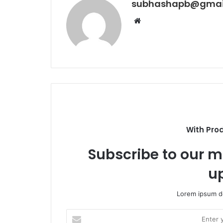
subhashapb@gmai
Website
With Pro
Subscribe to our ma
u
Lorem ipsum do
Enter