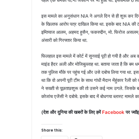
पहले
एक
धमका
पटना
जंक्शन
पर
भी
हुआ
था
.
इस
धमाके
6
लो
इस
मामले
का
अनुसंधान
NIA
ने
अगले
दिन
से
ही
शुरू
कर
दि
के
खिलाफ
आरोप
पत्र
दाखिल
किया
था
.
इसके
बाद
NIA
की
इम्तियाज
आलम
,
अहमद
हुसैन
,
फकरुद्दीन
,
मो
.
फिरोज
असलम
अंसारी
को
गिरफ्तार
किया
था
.
फिलहाल
इस
मामले
में
कोर्ट
में
सुनवाई
पूरी
हो
गयी
है
और
अब
क
माइंड
हैदर
अली
और
मोजिबुल्लाह
था
.
बताया
जाता
है
कि
बम
धम
तक
पुलिस
मौके
पर
पहुंच
गई
और
उसे
दबोच
लिया
गया
था
.
इस
था
कि
वो
अपनी
पूरी
टीम
के
साथ
गांधी
मैदान
में
हुंकार
रैली
को
ने
सख्ती
से
पूछताछ
शुरू
की
तो
उसने
कई
नाम
उगले
.
जिसके
ब
को
जांच
एजेंसी
ने
दबोचे
.
इसके
बाद
में
बोधगया
ब्लास्ट
मामले
क
(
देश
और
दुनिया
की
खबरों
के
लिए
हमें
Facebook
पर
ज्वॉ
Share this: