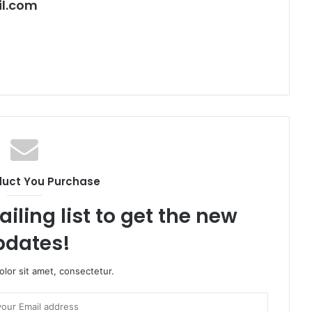
l.com
duct You Purchase
iling list to get the new
pdates!
lor sit amet, consectetur.