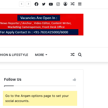
Facebook
Twitter
YouTube
Instagram
Log
Random
Sidebar
In
Article
Random
Search
HION & LIFESTYLE
MORE
Article
for
Follow Us
Go to the Arqam options page to set your
social accounts.