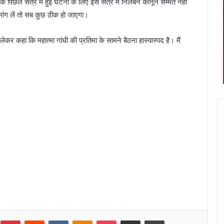
है कि पिछले सत्र में हुई घटना के लिए इस सत्र में निलंबन कानून सम्मत नहीं
 मांग लें तो सब कुछ ठीक हो जाएगा।
ो लेकर कहा कि महात्मा गांधी की प्रतिमा के सामने बैठना हास्यास्पद है। मैं
umblr
Pinterest
Reddit
VKontakte
Odnoklassniki
Pocket
Share via Email
Print