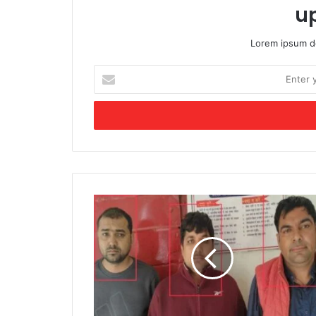
u
Lorem ipsum do
Enter
your
Email
address