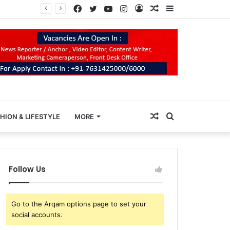
Facebook
Twitter
YouTube
Instagram
Log
Random
Sidebar
In
Article
Random
Search
HION & LIFESTYLE
MORE
Article
for
Follow Us
Go to the Arqam options page to set your
social accounts.