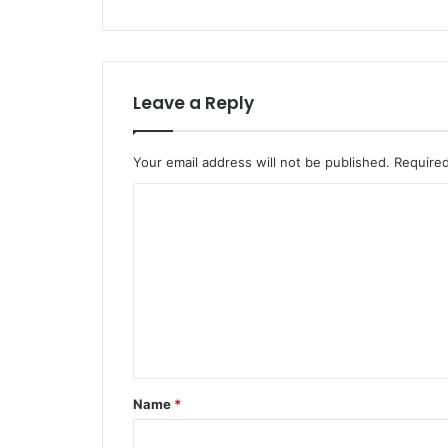
Leave a Reply
Your email address will not be published.
Required
C
o
m
m
e
n
t
Name
*
*