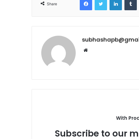
Share
subhashapb@gmai
Website
With Pro
Subscribe to our ma