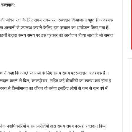
रक्तदान
:
की
जीवन
रक्षा
के
लिए
समय
समय
पर
रक्तदान
किया
जाना
बहुत
ही
आवश्यक
्त
आसानी
से
उपलब्ध
कराने
के
लिए
इस
प्रकार
का
आयोजन
किया
गया
है
|
गठनों
के
द्वारा
समय
समय
पर
इस
प्रकार
का
आयोजन
किया
जाता
है
जो
समाज
रण
ने
कहा
कि
अच्छे
स्वास्थ्य
के
लिए
समय
समय
पर
रक्तदान
आवश्यक
है
।
्तदान
करने
से
दिल
,
ब्लडप्रेशर
,
सहित
कई
बीमारियों
का
खतरा
कम
होता
है
रक्त
से
किसी
मानव
का
जीवन
तो
बचेगा
इसलिए
लोगों
से
कम
से
कम
वर्ष
में
निक
पदाधिकारियों
व
समाजसेवियों
द्वारा
समय
समय
पर
यहां
रक्तदान
किया