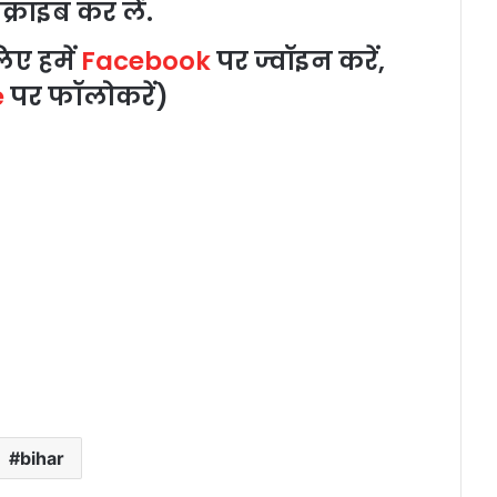
क्राइब
कर
लें
.
िए
हमें
Facebook
पर
ज्वॉइन
करें
,
e
पर
फॉलो
करें
)
bihar