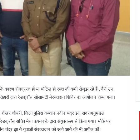
के
कारण
रोगग्रस्त
हो
या
चोटिल
हो
रक्त
की
कमी
से
जूझ
रहे
हैं
,
वैसे
उन
तिहारी
द्वारा
रेडक्रॉस
सोसायटी
में
रक्तदान
शिविर
का
आयोजन
किया
गया।
ि
शेखर
चौधरी
,
जिला
पुलिस
कप्तान
नवीन
चंद्र
झा
,
सदर
अनुमंडल
रेडक्रॉस
सचिव
मेघा
कश्यप
के
द्वारा
संयुक्त
रूप
से
किया
गया।
मौके
पर
ीन
चंद्र
झा
ने
युवाओं
से
रक्तदान
को
आगे
आने
की
भी
अपील
की।