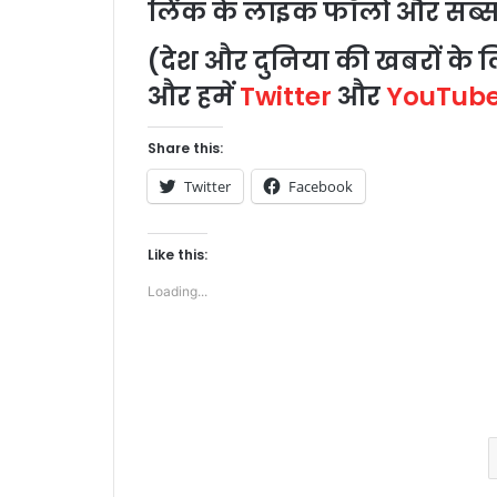
लिंक
के
लाइक
फॉलो
और
सब्स
(
देश
और
दुनिया
की
खबरों
के
ल
और
हमें
Twitter
और
YouTub
Share this:
Twitter
Facebook
Like this:
Loading...