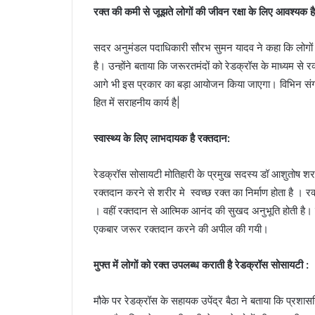
रक्त
की
कमी
से
जूझते
लोगों
की
जीवन
रक्षा
के
लिए
आवश्यक
है
सदर
अनुमंडल
पदाधिकारी
सौरभ
सुमन
यादव
ने
कहा
कि
लोगों
है।
उन्होंने
बताया
कि
जरूरतमंदों
को
रेडक्रॉस
के
माध्यम
से
रक
आगे
भी
इस
प्रकार
का
बड़ा
आयोजन
किया
जाएगा।
विभिन
सं
हित
में
सराहनीय
कार्य
है
|
स्वास्थ्य
के
लिए
लाभदायक
है
रक्तदान
:
रेडक्रॉस
सोसायटी
मोतिहारी
के
प्रमुख
सदस्य
डॉ
आशुतोष
श
रक्तदान
करने
से
शरीर
मे
स्वच्छ
रक्त
का
निर्माण
होता
है
।
रक
।
वहीं
रक्तदान
से
आत्मिक
आनंद
की
सुखद
अनुभूति
होती
है।
एकबार
जरूर
रक्तदान
करने
की
अपील
की
गयी।
मुफ्त
में
लोगों
को
रक्त
उपलब्ध
कराती
है
रेडक्रॉस
सोसायटी
:
मौके
पर
रेडक्रॉस
के
सहायक
उपेंद्र
बैठा
ने
बताया
कि
प्रशास