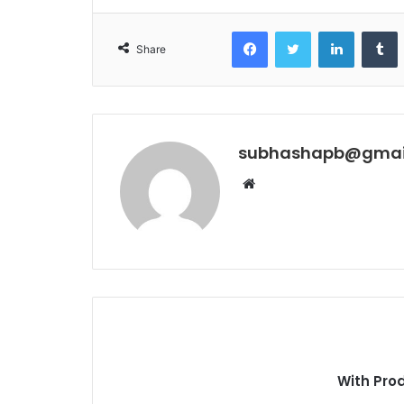
Facebook
Twitter
LinkedIn
T
Share
subhashapb@gmai
Website
With Pro