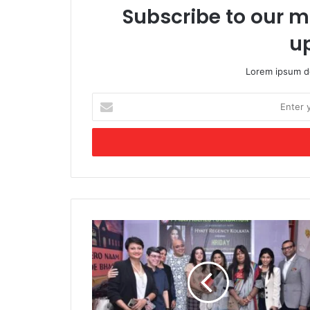
Subscribe to our ma
u
Lorem ipsum do
Enter
your
Email
address