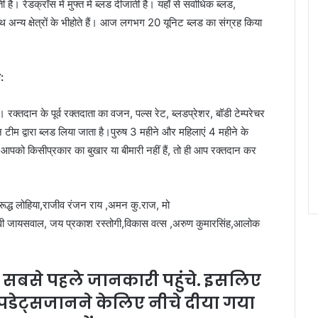
ती
है।
रेडक्रॉस
में
मुफ्त
में
ब्लड
दी
जाती
है।
यहाँ
से
सर्वाधिक
ब्लड
,
ाथ
अन्य
क्षेत्रों
के
भी
होते
हैं।
आज
लगभग
20
यूनिट
ब्लड
का
संग्रह
किया
न
:
ै।
रक्तदान
के
पूर्व
रक्तदाता
का
वजन
,
पल्स
रेट
,
ब्लड
प्रेशर
,
बॉडी
टेम्परेचर
न
टीम
द्वारा
ब्लड
लिया
जाता
है।
पुरुष
3
महीने
और
महिलाएं
4
महीने
के
,
आपको
किसी
प्रकार
का
बुखार
या
बीमारी
नहीं
हैं
,
तो
ही
आप
रक्तदान
कर
ूद्ध
लोहिया
,
राजीव
रंजन
राय
,
अमन
कु
.
राज
,
मो
वी
जायसवाल
,
जय
प्रकाश
रस्तोगी
,
विकास
वत्स
,
अरुण
कुमार
सिंह
,
आलोक
सबसे
पहले
जानकारी
पहुंचे
.
इसलिए
पडेट्सजानने
के
लिए
नीचे
दीया
गया