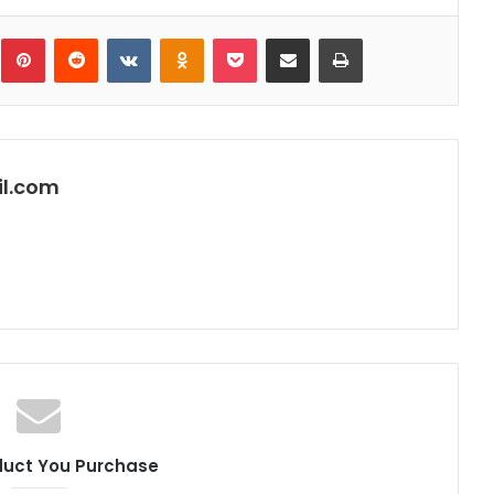
umblr
Pinterest
Reddit
VKontakte
Odnoklassniki
Pocket
Share via Email
Print
l.com
duct You Purchase