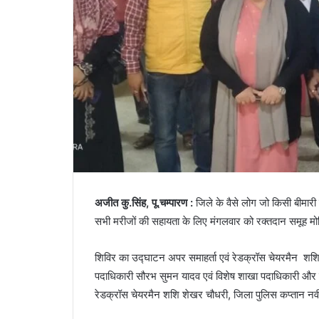
अजीत
कु
.
सिंह
,
पू
.
चम्पारण
:
जिले
के
वैसे
लोग
जो
किसी
बीमारी
सभी
मरीजों
की
सहायता
के
लिए
मंगलवार
को
रक्तदान
समूह
मो
शिविर
का
उद्घाटन
अपर
समाहर्ता
एवं
रेडक्रॉस
चेयरमैन
शश
पदाधिकारी
सौरभ
सुमन
यादव
एवं
विशेष
शाखा
पदाधिकारी
और
रेडक्रॉस
चेयरमैन
शशि
शेखर
चौधरी
,
जिला
पुलिस
कप्तान
नव