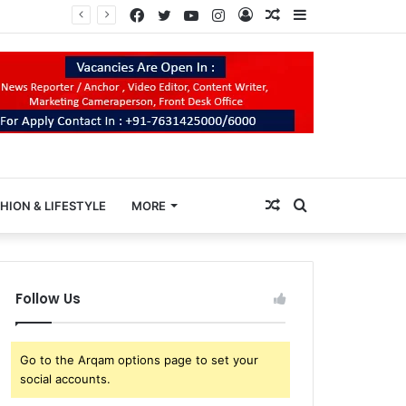
Facebook
Twitter
YouTube
Instagram
Log
Random
Sidebar
In
Article
Random
Search
HION & LIFESTYLE
MORE
Article
for
Follow Us
Go to the Arqam options page to set your
social accounts.