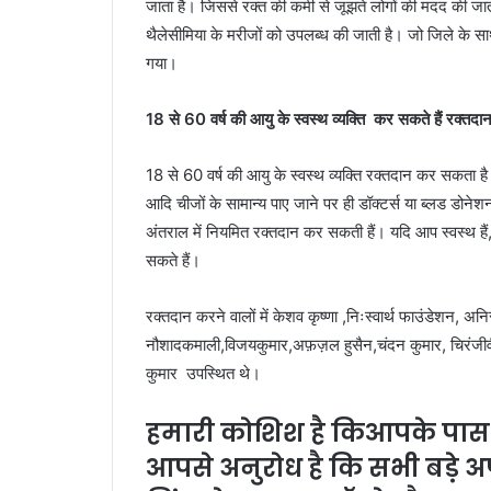
जाता
है।
जिससे
रक्त
की
कमी
से
जूझते
लोगों
की
मदद
की
जा
थैलेसीमिया
के
मरीजों
को
उपलब्ध
की
जाती
है।
जो
जिले
के
स
गया।
18
से
60
वर्ष
की
आयु
के
स्वस्थ
व्यक्ति
कर
सकते
हैं
रक्तदा
18
से
60
वर्ष
की
आयु
के
स्वस्थ
व्यक्ति
रक्तदान
कर
सकता
ह
आदि
चीजों
के
सामान्य
पाए
जाने
पर
ही
डॉक्टर्स
या
ब्लड
डोनेश
अंतराल
में
नियमित
रक्तदान
कर
सकती
हैं।
यदि
आप
स्वस्थ
हैं
सकते
हैं।
रक्तदान
करने
वालों
में
केशव
कृष्णा
,
निःस्वार्थ
फाउंडेशन
,
अनिर
नौशाद
कमाली
,
विजयकुमार
,
अफ़ज़ल
हुसैन
,
चंदन
कुमार
,
चिरंजी
कुमार
उपस्थित
थे।
हमारी
कोशिश
है
किआपके
पास
आपसे
अनुरोध
है
कि
सभी
बड़े
अ