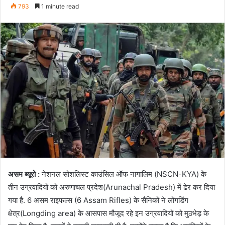
an
793
1 minute read
email
असम
ब्यूरो
:
नेशनल
सोशलिस्ट
काउंसिल
ऑफ
नागालिम
(NSCN-KYA)
के
तीन
उग्रवादियों
को
अरुणाचल
प्रदेश
(Arunachal Pradesh)
में
ढेर
कर
दिया
गया
है
. 6
असम
राइफल्स
(6 Assam Rifles)
के
सैनिकों
ने
लोंगडिंग
क्षेत्र
(Longding area)
के
आसपास
मौजूद
रहे
इन
उग्रवादियों
को
मुठभेड़
के