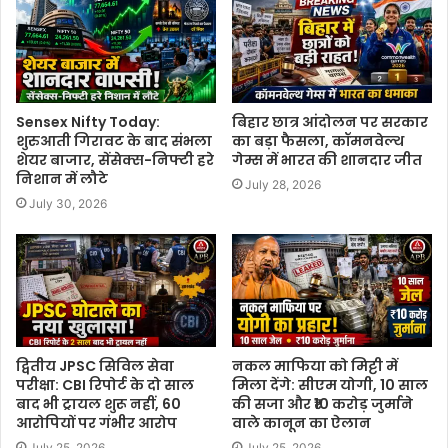
Sensex Nifty Today:
बिहार छात्र आंदोलन पर सरकार
शुरुआती गिरावट के बाद संभला
का बड़ा फैसला, कॉमनवेल्थ
शेयर बाजार, सेंसेक्स-निफ्टी हरे
गेम्स में भारत की शानदार जीत
निशान में लौटे
July 28, 2026
July 30, 2026
द्वितीय JPSC सिविल सेवा
नकल माफिया को मिट्टी में
परीक्षा: CBI रिपोर्ट के दो साल
मिला देंगे: सीएम योगी, 10 साल
बाद भी ट्रायल शुरू नहीं, 60
की सजा और ₹10 करोड़ जुर्माने
आरोपियों पर गंभीर आरोप
वाले कानून का ऐलान
July 25, 2026
July 25, 2026