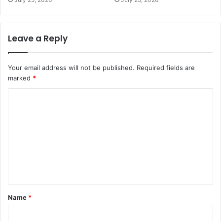
Leave a Reply
Your email address will not be published.
Required fields are
marked
*
C
o
m
m
e
n
t
Name
*
*