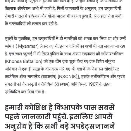
बाद
ढेर
किया
है
.
सूत्रों
ने
इसकी
जानकरी
दी
है
.
उन्होंने
बताया
है
कि
आतंकियों
के
खिलाफ
ऑपरेशन
अभी
भी
जारी
है
.
मिली
जानकारी
के
अनुसार
,
इन
उग्रवादियों
से
भारी
मात्रा
में
हथियार
और
गोला
–
बारूद
भी
बरामद
हुआ
है
.
फिलहाल
सेना
बाकी
के
उग्रवादियों
की
तलाश
कर
रही
है
.
सूत्रों
के
मुताबिक
,
इन
उग्रवादियों
ने
दो
नागरिकों
को
अगवा
कर
लिया
था
और
उन्हें
म्यांमार
( Myanmar)
लेकर
गए
थे
.
इन
नागरिकों
का
अभी
भी
पता
लगाया
जा
रहा
है
.
इस
साल
जुलाई
में
भी
तिरप
पुलिस
के
साथ
असम
राइफल्स
की
खोंसा
बटालियन
(Khonsa Battalion)
की
एक
टीम
द्वारा
शुरू
किए
गए
एक
विशेष
संयुक्त
अभियान
में
एक
ही
समूह
के
दो
सदस्य
मारे
गए
थे
.
बता
दें
कि
नेशनल
सोशलिस्ट
काउंसिल
ऑफ
नागालैंड
(
खापलांग
) [NSCN(K)],
इसके
सभी
फॉर्मेशन
और
फ्रंट
संगठनों
को
गैरकानूनी
गतिविधियां
(
रोकथाम
)
अधिनियम
, 1967
के
तहत
प्रतिबंधित
कर
दिया
गया
है
.
हमारी
कोशिश
है
किआपके
पास
सबसे
पहले
जानकारी
पहुंचे
.
इसलिए
आपसे
अनुरोध
है
कि
सभी
बड़े
अपडेट्सजानने