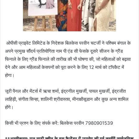
ओपीसी
प्राइवेट
लिमिटेड
के
निदेशक
बिलकेस
परवीन
चटर्जी
ने
पश्चिम
बंगाल
के
अपने
प्रमुख
सौंदर्य
प्रतियोगिता
नाम
पी
एंड
सी
फेस
के
दूसरे
सीजन
के
ग्रैंड
फिनाले
के
लिए
ग्रैंड
फिनाले
की
तारीख
की
भी
घोषणा
की
,
जो
महिलाओं
को
बढ़ावा
देने
और
आम
महिलाओं
के
सपनों
को
पूरा
करने
के
लिए
12
मार्च
को
टॉपकैट
में
होगा।
जूरी
पैनल
और
मेंटर्स
में
ऋचा
शर्मा
,
इंद्रनील
मुखर्जी
,
पायल
मुखर्जी
,
इंद्रजीत
लाहिड़ी
,
संगीता
सिन्हा
,
शालिनी
श्रीवास्तव
,
मीनाक्षी
सूडान
और
कुछ
अन्य
शामिल
होंगे।
किसी
भी
प्रश्न
के
लिए
संपर्क
करें
:
बिलकेस
परवीन
7980901539
**
अस्वीकरण
:
मूल
ब्यूटी
क्वीन
के
इस
कैलेंडर
में
उपयोग
की
गई
तस्वीरें
सार्वजनिक