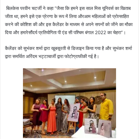
बिलकेस
परवीन
चटर्जी
ने
कहा
“
जैसा
कि
हमने
इस
साल
मिस
यूनिवर्स
का
खिताब
जीता
था
,
हमने
इसे
एक
प्रेरणा
के
रूप
में
लिया
और
आम
महिलाओं
को
प्रोत्साहित
करने
की
कोशिश
की
और
इस
कैलेंडर
के
माध्यम
से
अपने
सपनों
को
जीने
का
मौका
दिया
और
हमारे
सौंदर्य
प्रतियोगिता
पी
एंड
सी
पश्चिम
बंगाल
2022
का
चेहरा
”
।
कैलेंडर
को
सुभंकर
शर्मा
द्वारा
खूबसूरती
से
डिजाइन
किया
गया
है
और
सुभंकर
शर्मा
द्वारा
समर्थित
अरिंदम
भट्टाचार्जी
द्वारा
फोटोग्राफी
की
गई
है।