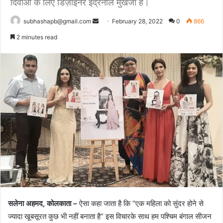
दिवाओं के लिए डिज़ाइनर इंद्रनील मुखर्जी हैं।
Send
subhashapb@gmail.com
February 28, 2022
0
866
an
2 minutes read
email
सलेना
अहमद
,
कोलकाता
–
ऐसा
कहा
जाता
है
कि
“
एक
महिला
को
सुंदर
होने
से
ज्यादा
खूबसूरत
कुछ
भी
नहीं
बनाता
है
”
इस
विचार
के
साथ
हम
पश्चिम
बंगाल
सीजन