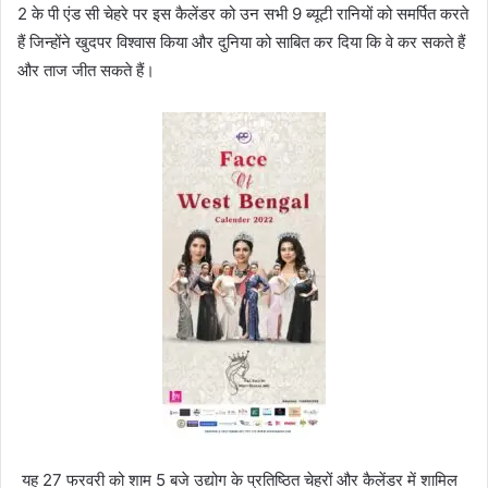
2
के
पी
एंड
सी
चेहरे
पर
इस
कैलेंडर
को
उन
सभी
9
ब्यूटी
रानियों
को
समर्पित
करते
हैं
जिन्होंने
खुद
पर
विश्वास
किया
और
दुनिया
को
साबित
कर
दिया
कि
वे
कर
सकते
हैं
और
ताज
जीत
सकते
हैं।
यह
27
फरवरी
को
शाम
5
बजे
उद्योग
के
प्रतिष्ठित
चेहरों
और
कैलेंडर
में
शामिल