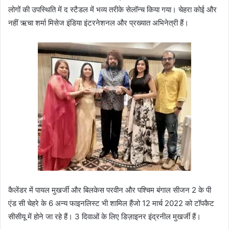
लोगों
की
उपस्थिति
में
द
स्टैडल
में
भव्य
तरीके
से
लॉन्च
किया
गया।
चेहरा
कोई
और
नहीं
ऋचा
शर्मा
मिसेज
इंडिया
इंटरनेशनल
और
प्रख्यात
अभिनेत्री
हैं।
कैलेंडर
में
पायल
मुखर्जी
और
बिलकेस
परवीन
और
पश्चिम
बंगाल
सीजन
2
के
पी
एंड
सी
चेहरे
के
6
अन्य
फाइनलिस्ट
भी
शामिल
हैं
जो
12
मार्च
2022
को
टॉपकैट
सीसीयू
में
होने
जा
रहे
हैं।
3
दिवाओं
के
लिए
डिज़ाइनर
इंद्रनील
मुखर्जी
हैं।