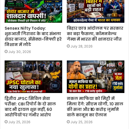
Sensex Nifty Today:
बिहार छात्र आंदोलन पर सरकार
शुरुआती गिरावट के बाद संभला
का बड़ा फैसला, कॉमनवेल्थ
शेयर बाजार, सेंसेक्स-निफ्टी हरे
गेम्स में भारत की शानदार जीत
निशान में लौटे
July 28, 2026
July 30, 2026
द्वितीय JPSC सिविल सेवा
नकल माफिया को मिट्टी में
परीक्षा: CBI रिपोर्ट के दो साल
मिला देंगे: सीएम योगी, 10 साल
बाद भी ट्रायल शुरू नहीं, 60
की सजा और ₹10 करोड़ जुर्माने
आरोपियों पर गंभीर आरोप
वाले कानून का ऐलान
July 25, 2026
July 25, 2026