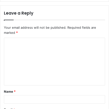
Leave a Reply
Your email address will not be published.
Required fields are
marked
*
C
o
m
m
e
n
t
Name
*
*