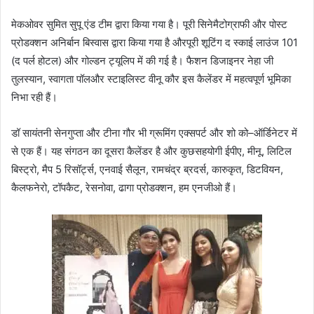
मेकओवर
सुमित
सुपू
एंड
टीम
द्वारा
किया
गया
है।
पूरी
सिनेमैटोग्राफी
और
पोस्ट
प्रोडक्शन
अनिर्बान
बिस्वास
द्वारा
किया
गया
है
और
पूरी
शूटिंग
द
स्काई
लाउंज
101
(
द
पर्ल
होटल
)
और
गोल्डन
ट्यूलिप
में
की
गई
है।
फैशन
डिजाइनर
नेहा
जी
तुलस्यान
,
स्वागता
पॉल
और
स्टाइलिस्ट
वीनू
कौर
इस
कैलेंडर
में
महत्वपूर्ण
भूमिका
निभा
रही
हैं।
डॉ
सायंतनी
सेनगुप्ता
और
टीना
गौर
भी
ग्रूमिंग
एक्सपर्ट
और
शो
को
–
ऑर्डिनेटर
में
से
एक
हैं।
यह
संगठन
का
दूसरा
कैलेंडर
है
और
कुछ
सहयोगी
ईपीए
,
मीनू
,
लिटिल
बिस्ट्रो
,
मैप
5
रिसॉर्ट्स
,
एनवाई
सैलून
,
रामचंद्र
ब्रदर्स
,
कारुकृत
,
डिटवियन
,
कैलफनेरो
,
टॉपकैट
,
रेसनोवा
,
ढागा
प्रोडक्शन
,
हम
एनजीओ
हैं।