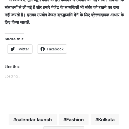
संसाधनों
से
ली
गई
हैं
और
हमारे
पेजेंट
के
साथ
किसी
भी
संबंध
को
रखने
का
दावा
नहीं
करती
हैं।
इसका
उपयोग
केवल
श्रद्धांजलि
देने
के
लिए
प्रेरणादायक
आधार
के
लिए
किया
जाता
है
.
Share this:
Twitter
Facebook
Like this:
Loading...
calendar launch
Fashion
Kolkata