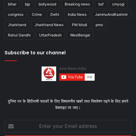
bihar
bjp
bollywood
Breaking news
bsf
cmyogi
congress
Crime
Delhi
India News
JammuAndKashmir
Jharkhand
Jharkhand News
PM Modi
pmo
Rahul Gandhi
UttarPradesh
WestBengal
Subscribe to our channel
दुनिया भर के हिंदीभाषी पाठकों के लिए विश्‍वसनीय खबरें तथा विश्लेषण पढ़ने के लिए हमारे
वेबसाइट पर जाए।
Enter
your
Email