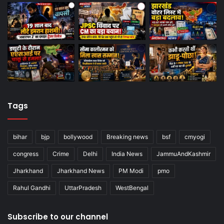
Tags
bihar
bjp
bollywood
Breaking news
bsf
cmyogi
congress
Crime
Delhi
India News
JammuAndKashmir
Jharkhand
Jharkhand News
PM Modi
pmo
Rahul Gandhi
UttarPradesh
WestBengal
Subscribe to our channel