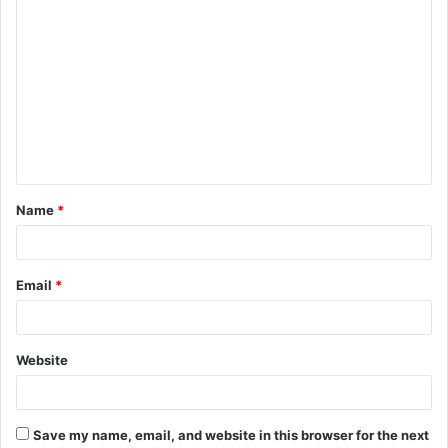
C
o
m
m
e
n
t
Name
*
*
Email
*
Website
Save my name, email, and website in this browser for the next