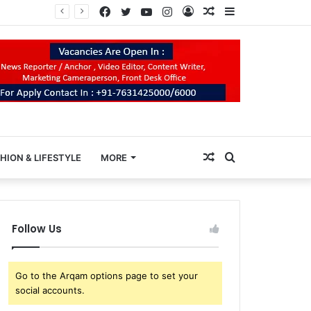
Facebook
Twitter
YouTube
Instagram
Log
Random
Sidebar
In
Article
Random
Search
HION & LIFESTYLE
MORE
Article
for
Follow Us
Go to the Arqam options page to set your
social accounts.