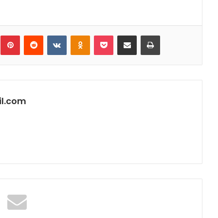
umblr
Pinterest
Reddit
VKontakte
Odnoklassniki
Pocket
Share via Email
Print
l.com