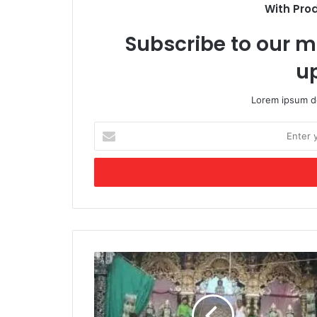
With Pro
Subscribe to our ma
u
Lorem ipsum do
Enter
your
Email
address