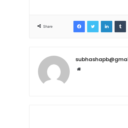
Facebook
Twitter
LinkedIn
T
Share
subhashapb@gmai
Website