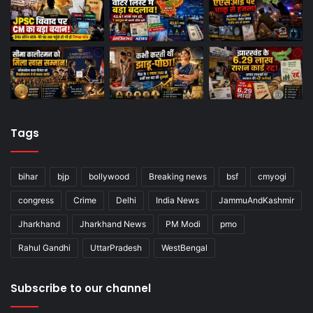
Tags
bihar
bjp
bollywood
Breaking news
bsf
cmyogi
congress
Crime
Delhi
India News
JammuAndKashmir
Jharkhand
Jharkhand News
PM Modi
pmo
Rahul Gandhi
UttarPradesh
WestBengal
Subscribe to our channel