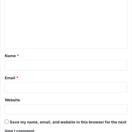
o
m
m
e
n
t
Name
*
*
Email
*
Website
Save my name, email, and website in this browser for the next
time I comment.