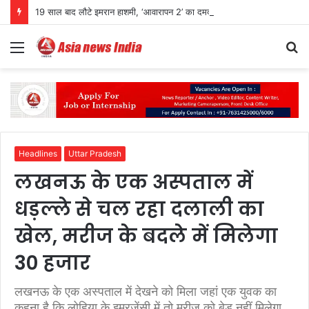
19 साल बाद लौटे इमरान हाशमी, ‘आवारापन 2’ का दमदार ट्रेलर रिलीज
Menu
S
fo
Headlines
Uttar Pradesh
लखनऊ के एक अस्पताल में
धड़ल्ले से चल रहा दलाली का
खेल, मरीज के बदले में मिलेगा
30 हजार
लखनऊ के एक अस्पताल में देखने को मिला जहां एक युवक का
कहना है कि लोहिया के इमरजेंसी में तो मरीज को बेड नहीं मिलेगा