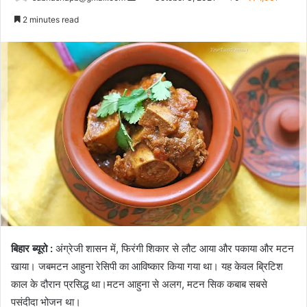
an
2 minutes read
email
बिहार
ब्यूरो
:
अंग्रेजी
शासन
में
,
फिरंगी
शिकार
से
लौट
आया
और
पकाया
और
मटन
खाया।
जब
मटन
आहुना
रेसिपी
का
आविष्कार
किया
गया
था।
यह
केवल
ब्रिटिश
काल
के
दौरान
प्रसिद्ध
था।
मटन
आहुना
से
अलग
,
मटन
सिक
कबाब
सबसे
पसंदीदा
भोजन
था।