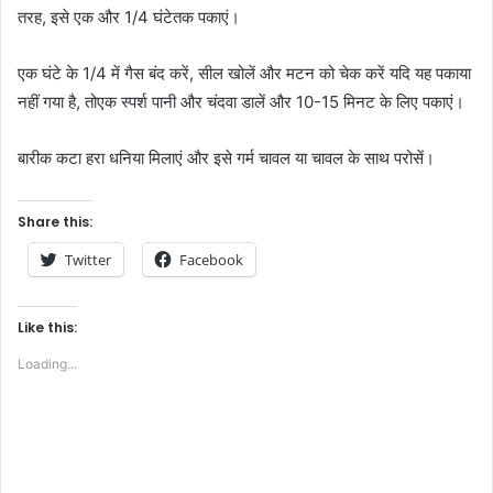
तरह
,
इसे
एक
और
1/4
घंटे
तक
पकाएं।
एक
घंटे
के
1/4
में
गैस
बंद
करें
,
सील
खोलें
और
मटन
को
चेक
करें
यदि
यह
पकाया
नहीं
गया
है
,
तो
एक
स्पर्श
पानी
और
चंदवा
डालें
और
10-15
मिनट
के
लिए
पकाएं।
बारीक
कटा
हरा
धनिया
मिलाएं
और
इसे
गर्म
चावल
या
चावल
के
साथ
परोसें
।
Share this:
Twitter
Facebook
Like this:
Loading...