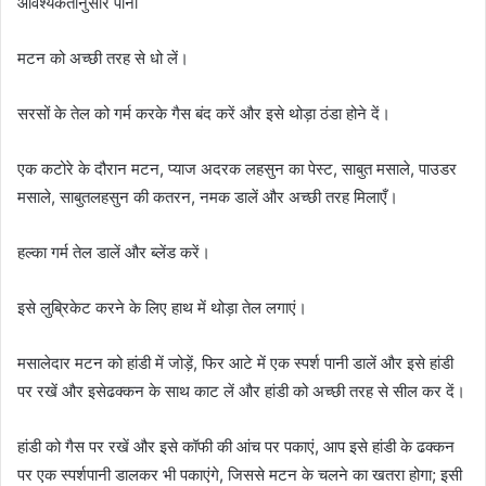
आवश्यकतानुसार
पानी
मटन
को
अच्छी
तरह
से
धो
लें।
सरसों
के
तेल
को
गर्म
करके
गैस
बंद
करें
और
इसे
थोड़ा
ठंडा
होने
दें।
एक
कटोरे
के
दौरान
मटन
,
प्याज
अदरक
लहसुन
का
पेस्ट
,
साबुत
मसाले
,
पाउडर
मसाले
,
साबुत
लहसुन
की
कतरन
,
नमक
डालें
और
अच्छी
तरह
मिलाएँ।
हल्का
गर्म
तेल
डालें
और
ब्लेंड
करें।
इसे
लुब्रिकेट
करने
के
लिए
हाथ
में
थोड़ा
तेल
लगाएं।
मसालेदार
मटन
को
हांडी
में
जोड़ें
,
फिर
आटे
में
एक
स्पर्श
पानी
डालें
और
इसे
हांडी
पर
रखें
और
इसे
ढक्कन
के
साथ
काट
लें
और
हांडी
को
अच्छी
तरह
से
सील
कर
दें।
हांडी
को
गैस
पर
रखें
और
इसे
कॉफी
की
आंच
पर
पकाएं
,
आप
इसे
हांडी
के
ढक्कन
पर
एक
स्पर्श
पानी
डालकर
भी
पकाएंगे
,
जिससे
मटन
के
चलने
का
खतरा
होगा
;
इसी