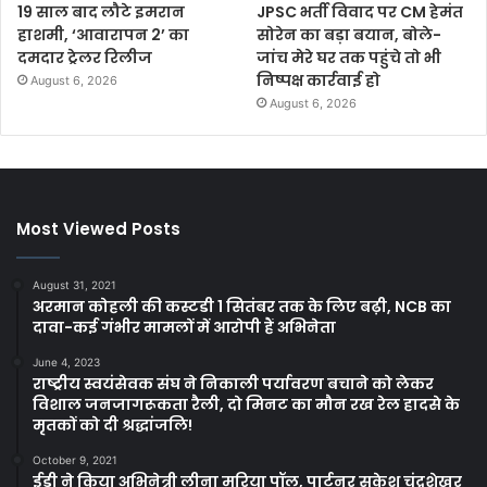
19 साल बाद लौटे इमरान
JPSC भर्ती विवाद पर CM हेमंत
हाशमी, ‘आवारापन 2’ का
सोरेन का बड़ा बयान, बोले-
दमदार ट्रेलर रिलीज
जांच मेरे घर तक पहुंचे तो भी
निष्पक्ष कार्रवाई हो
August 6, 2026
August 6, 2026
Most Viewed Posts
August 31, 2021
अरमान कोहली की कस्टडी 1 सितंबर तक के लिए बढ़ी, NCB का
दावा-कई गंभीर मामलों में आरोपी हैं अभिनेता
June 4, 2023
राष्ट्रीय स्वयंसेवक संघ ने निकाली पर्यावरण बचाने को लेकर
विशाल जनजागरूकता रैली, दो मिनट का मौन रख रेल हादसे के
मृतकों को दी श्रद्धांजलि!
October 9, 2021
ईडी ने किया अभिनेत्री लीना मरिया पॉल, पार्टनर सुकेश चंद्रशेखर