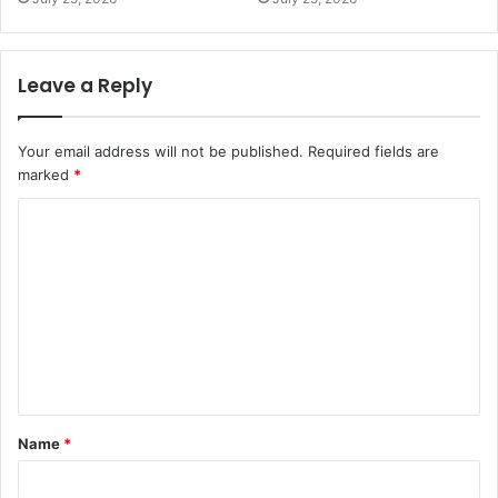
Leave a Reply
Your email address will not be published.
Required fields are
marked
*
C
o
m
m
e
n
t
Name
*
*