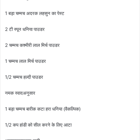
1
बड़ा
चम्मच
अदरक
लहसुन
का
पेस्ट
2
टी
स्पून
धनिया
पाउडर
2
चम्मच
कश्मीरी
लाल
मिर्च
पाउडर
1
चम्मच
लाल
मिर्च
पाउडर
1/2
चम्मच
हल्दी
पाउडर
नमक
स्वादअनुसार
1
बड़ा
चम्मच
बारीक
कटा
हरा
धनिया
(
वैकल्पिक
)
1/2
कप
हांडी
को
सील
करने
के
लिए
आटा