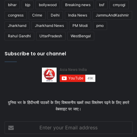
bihar
bjp
bollywood
Breaking news
bsf
cmyogi
congress
Crime
Delhi
India News
JammuAndKashmir
Jharkhand
Jharkhand News
PM Modi
pmo
Rahul Gandhi
UttarPradesh
WestBengal
Subscribe to our channel
दुनिया भर के हिंदीभाषी पाठकों के लिए विश्‍वसनीय खबरें तथा विश्लेषण पढ़ने के लिए हमारे
वेबसाइट पर जाए।
Enter
your
Email