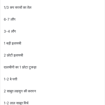
1/3
कप
सरसों
का
तेल
6-7
लौंग
3-4
लौंग
1
बड़ी
इलायची
2
छोटी
इलायची
दालचीनी
का
1
छोटा
टुकड़ा
1-2
बे
पत्ती
2
साबुत
लहसुन
की
कतरन
1-2
लाल
साबुत
मिर्च