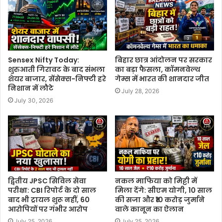
Sensex Nifty Today:
बिहार छात्र आंदोलन पर सरकार
शुरुआती गिरावट के बाद संभला
का बड़ा फैसला, कॉमनवेल्थ
शेयर बाजार, सेंसेक्स-निफ्टी हरे
गेम्स में भारत की शानदार जीत
निशान में लौटे
July 28, 2026
July 30, 2026
द्वितीय JPSC सिविल सेवा
नकल माफिया को मिट्टी में
परीक्षा: CBI रिपोर्ट के दो साल
मिला देंगे: सीएम योगी, 10 साल
बाद भी ट्रायल शुरू नहीं, 60
की सजा और ₹10 करोड़ जुर्माने
आरोपियों पर गंभीर आरोप
वाले कानून का ऐलान
July 25, 2026
July 25, 2026