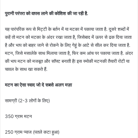
पुरानी
परंपरा
को
वापस
लाने
की
कोशिश
की
जा
रही
है
.
यह
पारंपरिक
रूप
से
मिट्टी
के
बर्तन
में
या
मटका
में
पकाया
जाता
है
.
दूसरे
शब्दों
में
कहें
तो
मटन
को
मटका
के
अंदर
रखा
जाता
है
,
जिसे
बाद
में
ऊपर
से
ढक
दिया
जाता
है
और
भाप
को
बाहर
जाने
से
रोकने
के
लिए
गेहूं
के
आटे
से
सील
कर
दिया
जाता
है
.
मटन
,
जिसे
मसाले
के
साथ
मिलाया
जाता
है
,
फिर
कम
आंच
पर
पकाया
जाता
है
.
अंदर
की
भाप
मटन
को
मजबूत
और
सॉफ्ट
बनाती
है
!
इस
स्मोकी
मटन
की
तैयारी
रोटी
या
चावल
के
साथ
खा
सकते
हैं
.
मटन
का
ऐसा
स्वाद
जो
दे
सबसे
अलग
मज़ा
सामग्री
(2-3
लोगों
के
लिए
)
350
ग्राम
मटन
250
ग्राम
प्याज
(
पतले
कटा
हुआ
)