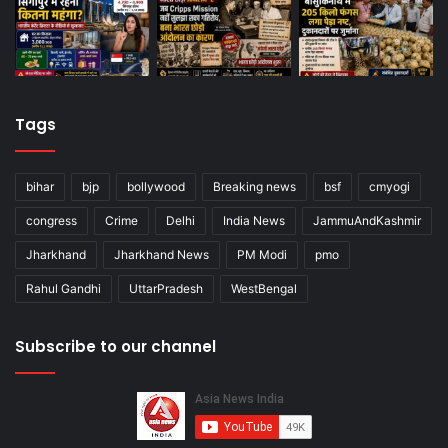
Tags
bihar
bjp
bollywood
Breaking news
bsf
cmyogi
congress
Crime
Delhi
India News
JammuAndKashmir
Jharkhand
Jharkhand News
PM Modi
pmo
Rahul Gandhi
UttarPradesh
WestBengal
Subscribe to our channel