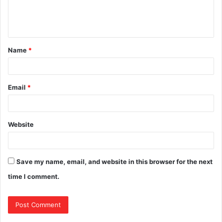
e
n
t
Name
*
*
Email
*
Website
Save my name, email, and website in this browser for the next
time I comment.