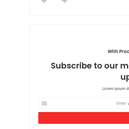
With Pro
Subscribe to our ma
u
Lorem ipsum do
Enter
your
Email
address