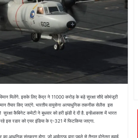
विमान
मिलेंगे
.
इसके
लिए
केंद्र
ने
11000
करोड़
के
बड़े
सुरक्षा
सौदे
को
मंजूरी
िमान
तैयार
किए
जाएंगे
.
भारतीय
वायुसेना
अत्याधुनिक
तकनीक
से
लैस
इस
ो
सुरक्षा
कैबिनेट
कमेटी
ने
बुधवार
को
हरी
झंडी
दे
दी
है
.
इन्हें
आकाश
में
भारत
रहे
इस
रडार
को
एयर
इंडिया
के
ए
-321
में
फिट
किया
जाएगा
.
र
का
आधुनिक
संस्करण
होगा
,
जो
आईएएफ
द्वारा
पहले
से
तैनात
दो
नेत्रा
हवाई