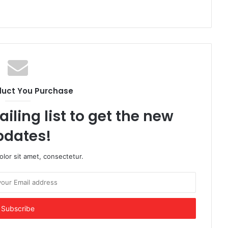
duct You Purchase
iling list to get the new
pdates!
lor sit amet, consectetur.