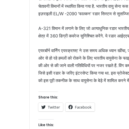
चेतावनी
विमानों
में
स्थापित
किया
गया
है
.
भारतीय
वायु
सेना
रूस
इज़राइली
EL/W -2090 ‘
फाल्कन
‘
रडार
सिस्टम
से
सुसज्ज
A-321
विमान
में
लगाने
के
लिए
जो
अत्याधुनिक
रडार
भारतीय
क्षेत्र
में
360
डिग्री
कवरेज
सुनिश्चित
करेंगे
.
ये
रडार
आईएए
एयरबॉर्न
वार्निंग
एयरक्राफ्ट
ने
उस
समय
अधिक
ध्यान
खींचा
,
ओर
से
हो
रहे
हमलों
को
रोकने
के
लिए
भारतीय
वायुसेना
के
फाइ
की
ओर
से
की
जाने
वाली
गतिविधियों
पर
नजर
रखते
हैं
.
विंग
कम
जिसे
इसी
रडार
के
जरिए
इंटरसेप्ट
किया
गया
था
.
इस
प्रोजेक्
को
इस
पूरी
तकनीक
के
साथ
वायुसेना
के
बेड़े
में
शामिल
करने
मे
Share this:
Twitter
Facebook
Like this: