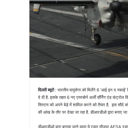
दिल्ली
ब्यूरो
:
भारतीय
वायुसेना
को
मिलेंगे
6 ‘
आई
इन
द
स्काई
‘
दे
दी
है
.
इसके
तहत
6
नए
एयरबोर्न
अर्ली
वॉर्निंग
एंड
कंट्रोल
व
सिस्टम
को
अपने
बेड़े
में
शामिल
करने
को
तैयार
है
.
इस
सौदे
क
की
आंख
के
तौर
पर
देखा
जा
रहा
है
.
डीआरडीओ
द्वारा
बनाए
जा
डीआरडीओ
द्वारा
बनाया
जाने
वाला
ये
रडार
मौजूदा
AESA
रडा