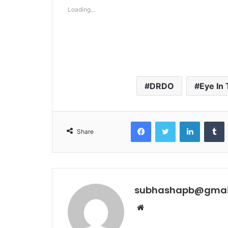
Loading...
DRDO
Eye In
Facebook
Twitter
LinkedIn
T
Share
subhashapb@gmai
Website