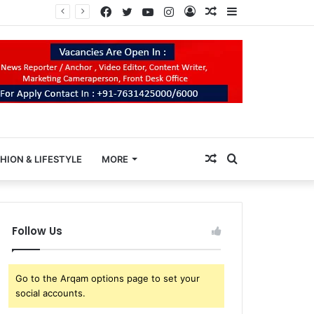
Facebook
Twitter
YouTube
Instagram
Log
Random
Sidebar
In
Article
Random
Search
HION & LIFESTYLE
MORE
Article
for
Follow Us
Go to the Arqam options page to set your
social accounts.