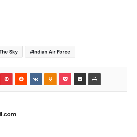
 The Sky
Indian Air Force
umblr
Pinterest
Reddit
VKontakte
Odnoklassniki
Pocket
Share via Email
Print
l.com