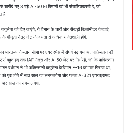
से
खरीदे
गए
3
बड़े
A -50 EI
विमानों
को
भी
संचालित
करती
है
,
जो
ित
है
.
वायुसेना
को
दिए
जाएंगे
,
ये
विमान
के
चारों
और
सैंकड़ों
किलोमीटर
के
हवाई
फ
के
मौजूदा
नेत्र
जेट
की
क्षमता
से
अधिक
शक्तिशाली
होंगे
.
जब
भारत
–
पाकिस्तान
सीमा
पर
एयर
स्पेस
में
संघर्ष
बढ़
गया
था
.
पाकिस्तान
की
टर्स
बहुत
हद
तक
IAF
नेत्रा
और
A-50
जेट
पर
निर्भर
हैं
,
जो
कि
पाकिस्तान
ांडर
वर्धमान
ने
भी
पाकिस्तानी
वायुसेना
के
विमान
F-16
को
मार
गिराया
था
,
ट
को
पूरा
होने
में
सात
साल
का
समय
लगेगा
और
पहला
A-321
एयरक्राफ्ट
ं
चार
साल
का
समय
लगेगा
.