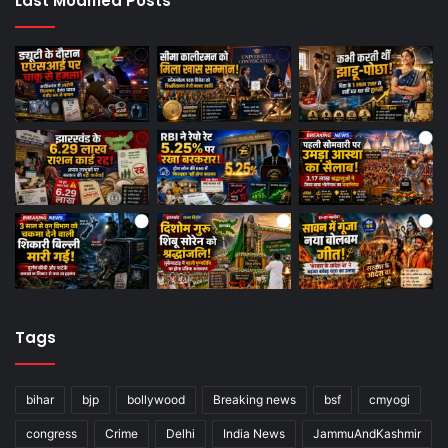
Last Modified Posts
Tags
bihar
bjp
bollywood
Breaking news
bsf
cmyogi
congress
Crime
Delhi
India News
JammuAndKashmir