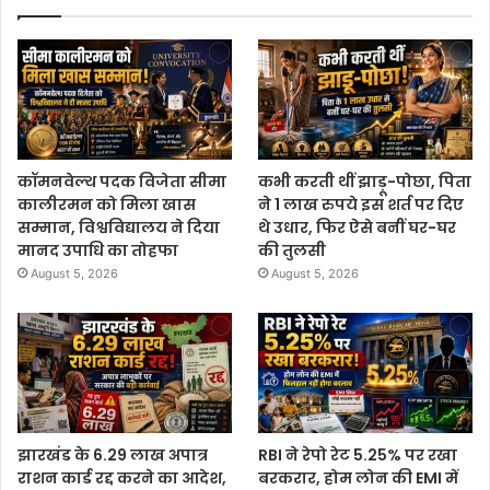
कॉमनवेल्थ पदक विजेता सीमा
कभी करती थीं झाड़ू-पोछा, पिता
कालीरमन को मिला खास
ने 1 लाख रुपये इस शर्त पर दिए
सम्मान, विश्वविद्यालय ने दिया
थे उधार, फिर ऐसे बनीं घर-घर
मानद उपाधि का तोहफा
की तुलसी
August 5, 2026
August 5, 2026
झारखंड के 6.29 लाख अपात्र
RBI ने रेपो रेट 5.25% पर रखा
राशन कार्ड रद्द करने का आदेश,
बरकरार, होम लोन की EMI में