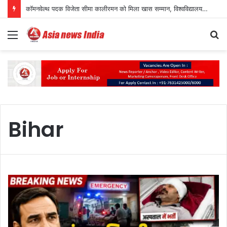
कॉमनवेल्थ पदक विजेता सीमा कालीरमन को मिला खास सम्मान, विश्वविद्यालय ने दिया मानद उपाधि का तोहफा
Menu
S
fo
Bihar