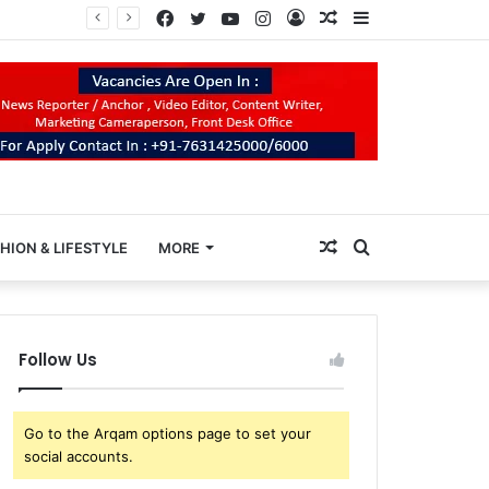
Facebook
Twitter
YouTube
Instagram
Log
Random
Sidebar
In
Article
Random
Search
HION & LIFESTYLE
MORE
Article
for
Follow Us
Go to the Arqam options page to set your
social accounts.