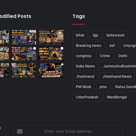
odified Posts
Tags
bihar
bjp
bollywood
Breaking news
bsf
cmyogi
congress
Crime
Delhi
India News
JammuAndKashmir
Jharkhand
Jharkhand News
PM Modi
pmo
Rahul Gand
UttarPradesh
WestBengal
Enter
े
your