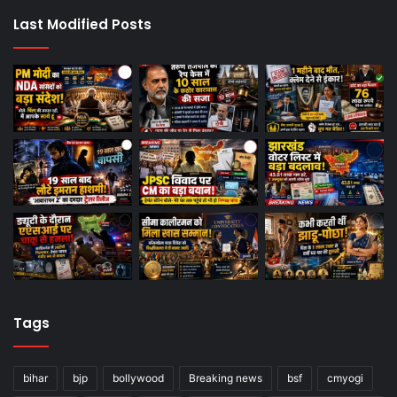
Last Modified Posts
Tags
bihar
bjp
bollywood
Breaking news
bsf
cmyogi