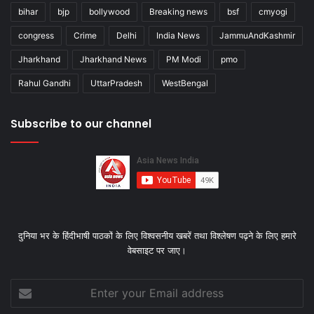
bihar
bjp
bollywood
Breaking news
bsf
cmyogi
congress
Crime
Delhi
India News
JammuAndKashmir
Jharkhand
Jharkhand News
PM Modi
pmo
Rahul Gandhi
UttarPradesh
WestBengal
Subscribe to our channel
दुनिया भर के हिंदीभाषी पाठकों के लिए विश्‍वसनीय खबरें तथा विश्लेषण पढ़ने के लिए हमारे
वेबसाइट पर जाए।
Enter
your