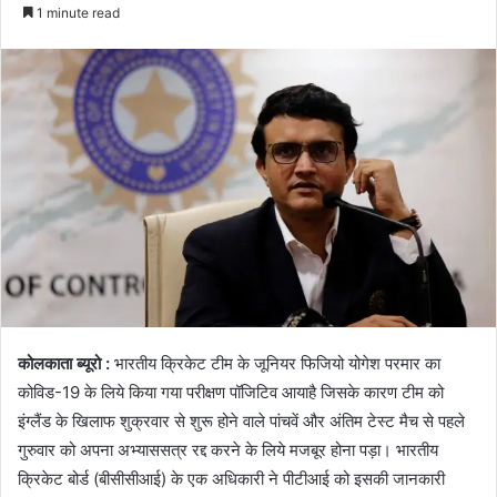
an
1 minute read
email
कोलकाता
ब्यूरो
:
भारतीय
क्रिकेट
टीम
के
जूनियर
फिजियो
योगेश
परमार
का
कोविड
-19
के
लिये
किया
गया
परीक्षण
पॉजिटिव
आया
है
जिसके
कारण
टीम
को
इंग्लैंड
के
खिलाफ
शुक्रवार
से
शुरू
होने
वाले
पांचवें
और
अंतिम
टेस्ट
मैच
से
पहले
गुरुवार
को
अपना
अभ्यास
सत्र
रद्द
करने
के
लिये
मजबूर
होना
पड़ा।
भारतीय
क्रिकेट
बोर्ड
(
बीसीसीआई
)
के
एक
अधिकारी
ने
पीटीआई
को
इसकी
जानकारी