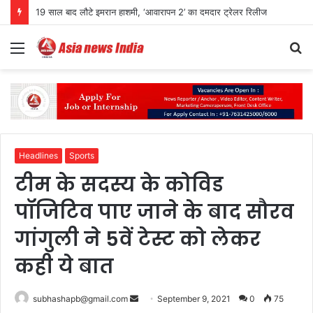
JPSC भर्ती विवाद पर CM हेमंत सोरेन का बड़ा बयान, बोले- जांच मेरे घर तक पहुंचे तो भी निष्पक्ष कार्रवाई हो
Menu
S
fo
Headlines
Sports
टीम के सदस्य के कोविड
पॉजिटिव पाए जाने के बाद सौरव
गांगुली ने 5वें टेस्ट को लेकर
कही ये बात
Send
subhashapb@gmail.com
September 9, 2021
0
75