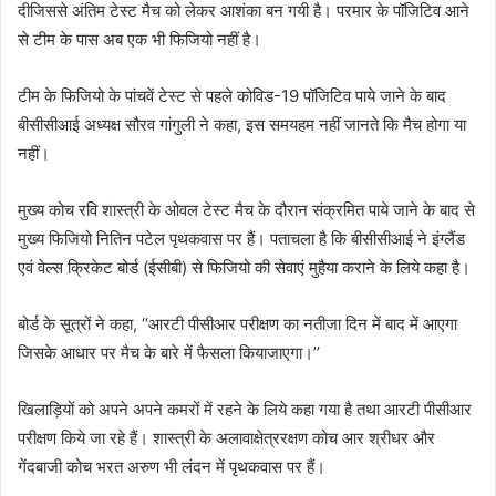
दी
जिससे
अंतिम
टेस्ट
मैच
को
लेकर
आशंका
बन
गयी
है।
परमार
के
पॉजिटिव
आने
से
टीम
के
पास
अब
एक
भी
फिजियो
नहीं
है।
टीम
के
फिजियो
के
पांचवें
टेस्ट
से
पहले
कोविड
-19
पॉजिटिव
पाये
जाने
के
बाद
बीसीसीआई
अध्यक्ष
सौरव
गांगुली
ने
कहा
,
इस
समय
हम
नहीं
जानते
कि
मैच
होगा
या
नहीं।
मुख्य
कोच
रवि
शास्त्री
के
ओवल
टेस्ट
मैच
के
दौरान
संक्रमित
पाये
जाने
के
बाद
से
मुख्य
फिजियो
नितिन
पटेल
पृथकवास
पर
हैं।
पता
चला
है
कि
बीसीसीआई
ने
इंग्लैंड
एवं
वेल्स
क्रिकेट
बोर्ड
(
ईसीबी
)
से
फिजियो
की
सेवाएं
मुहैया
कराने
के
लिये
कहा
है।
बोर्ड
के
सूत्रों
ने
कहा
, ‘‘
आरटी
पीसीआर
परीक्षण
का
नतीजा
दिन
में
बाद
में
आएगा
जिसके
आधार
पर
मैच
के
बारे
में
फैसला
किया
जाएगा।
’’
खिलाड़ियों
को
अपने
अपने
कमरों
में
रहने
के
लिये
कहा
गया
है
तथा
आरटी
पीसीआर
परीक्षण
किये
जा
रहे
हैं।
शास्त्री
के
अलावा
क्षेत्ररक्षण
कोच
आर
श्रीधर
और
गेंदबाजी
कोच
भरत
अरुण
भी
लंदन
में
पृथकवास
पर
हैं।