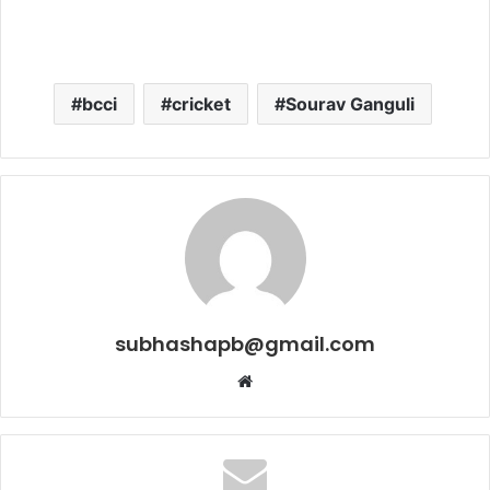
bcci
cricket
Sourav Ganguli
subhashapb@gmail.com
Website