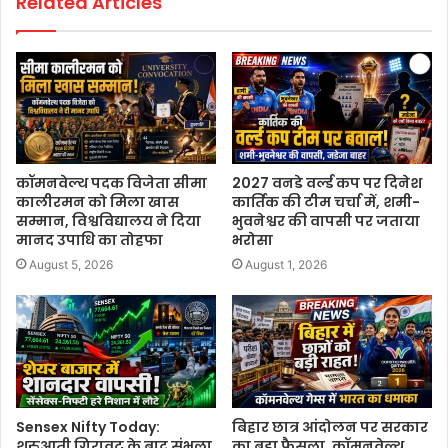
Related Articles
कॉमनवेल्थ पदक विजेता सीमा
2027 वनडे वर्ल्ड कप पर दिनेश
कालीरमन को मिला खास
कार्तिक की टीम चर्चा में, शमी-
सम्मान, विश्वविद्यालय ने दिया
भुवनेश्वर की वापसी पर जताया
मानद उपाधि का तोहफा
भरोसा
August 5, 2026
August 1, 2026
Sensex Nifty Today:
बिहार छात्र आंदोलन पर सरकार
शुरुआती गिरावट के बाद संभला
का बड़ा फैसला, कॉमनवेल्थ