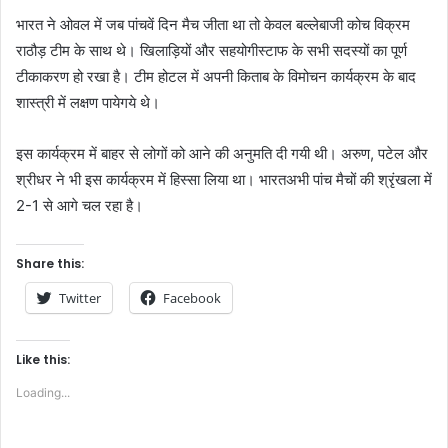
भारत
ने
ओवल
में
जब
पांचवें
दिन
मैच
जीता
था
तो
केवल
बल्लेबाजी
कोच
विक्रम
राठौड़
टीम
के
साथ
थे।
खिलाड़ियों
और
सहयोगी
स्टाफ
के
सभी
सदस्यों
का
पूर्ण
टीकाकरण
हो
रखा
है।
टीम
होटल
में
अपनी
किताब
के
विमोचन
कार्यक्रम
के
बाद
शास्त्री
में
लक्षण
पाये
गये
थे।
इस
कार्यक्रम
में
बाहर
से
लोगों
को
आने
की
अनुमति
दी
गयी
थी।
अरुण
,
पटेल
और
श्रीधर
ने
भी
इस
कार्यक्रम
में
हिस्सा
लिया
था।
भारत
अभी
पांच
मैचों
की
श्रृंखला
में
2-1
से
आगे
चल
रहा
है।
Share this:
Twitter
Facebook
Like this:
Loading...