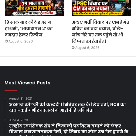
19 साल बाद लौटे इमरान
JPSC भर्ती विवाद पर CM हेमंत
हाशमी, ‘आवारापन 2’ का
सोरेन का बड़ा बयान, बोले-
दमदार ट्रेलर रिलीज
जांच मेरे घर तक पहुंचे तो भी
निष्पक्ष कार्रवाई हो
August 6, 2026
August 6, 2026
Most Viewed Posts
August 31, 2021
अरमान कोहली की कस्टडी 1 सितंबर तक के लिए बढ़ी, NCB का
दावा-कई गंभीर मामलों में आरोपी हैं अभिनेता
June 4, 2023
राष्ट्रीय स्वयंसेवक संघ ने निकाली पर्यावरण बचाने को लेकर
विशाल जनजागरूकता रैली, दो मिनट का मौन रख रेल हादसे के