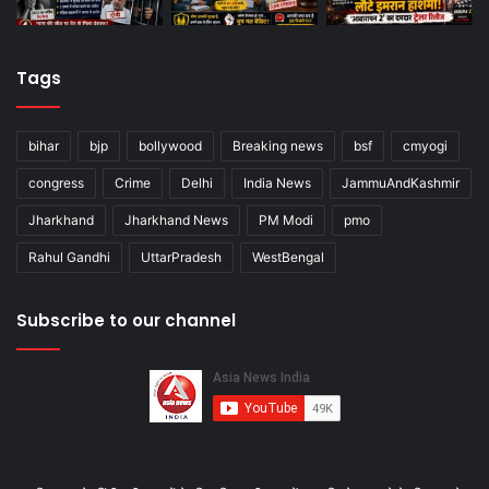
Tags
bihar
bjp
bollywood
Breaking news
bsf
cmyogi
congress
Crime
Delhi
India News
JammuAndKashmir
Jharkhand
Jharkhand News
PM Modi
pmo
Rahul Gandhi
UttarPradesh
WestBengal
Subscribe to our channel