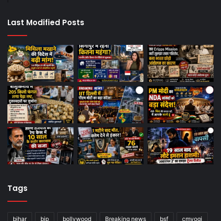
Last Modified Posts
Tags
bihar
bjp
bollywood
Breaking news
bsf
cmyogi