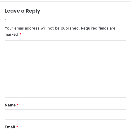
Leave a Reply
Your email address will not be published.
Required fields are
marked
*
C
o
m
m
e
n
t
Name
*
*
Email
*