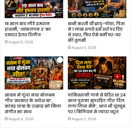
19 साल बाद लौटे इमरान
कभी करती थीं झाड़ू-पोछा, पिता
हाशमी, ‘आवारापन 2’ का
ने 1 लाख रुपये इस शर्त पर दिए
दमदार ट्रेलर रिलीज
थे उधार, फिर ऐसे बनीं घर-घर
की तुलसी
August 6, 2026
August 5, 2026
सावन में गूंजा नया बोलबम
पाकिस्तानी गाने से प्रेरित था 24
गीत ‘सरकार के आदेश बा’,
साल पुराना सुपरहिट गीत ‘दिल
कांवड़ यात्रा के उत्साह को मिला
लगा लिया मैंने’, आज भी यूट्यूब
संगीत का साथ
पर 1 बिलियन से ज्यादा व्यूज
August 4, 2026
August 2, 2026