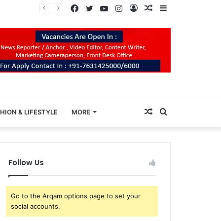
Facebook
Twitter
YouTube
Instagram
Log
Random
Sidebar
In
Article
Random
Search
HION & LIFESTYLE
MORE
Article
for
Follow Us
Go to the Arqam options page to set your
social accounts.