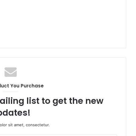
duct You Purchase
iling list to get the new
pdates!
lor sit amet, consectetur.