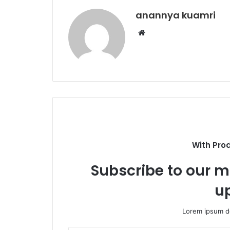
anannya kuamri
Website
With Pro
Subscribe to our ma
u
Lorem ipsum do