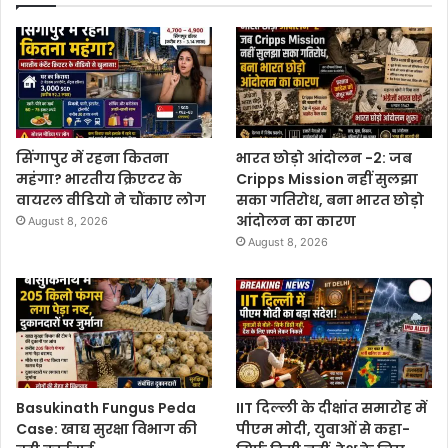
सिंगापुर में रहना कितना
भारत छोड़ो आंदोलन -2: जब
महंगा? भारतीय क्रिएटर के
Cripps Mission नहीं सुलझा
वायरल वीडियो ने चौंकाए लोग
सका गतिरोध, बना भारत छोड़ो
आंदोलन का कारण
August 8, 2026
August 8, 2026
Basukinath Fungus Peda
IIT दिल्ली के दीक्षांत समारोह में
Case: खाद्य सुरक्षा विभाग की
पीएम मोदी, युवाओं से कहा-