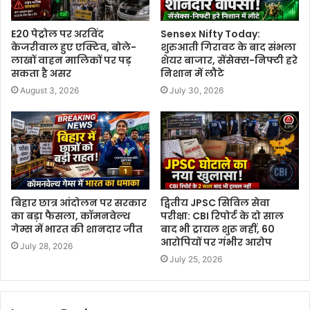
E20 पेट्रोल पर अरविंद
Sensex Nifty Today:
केजरीवाल हुए एक्टिव, बोले-
शुरुआती गिरावट के बाद संभला
लाखों वाहन मालिकों पर पड़
शेयर बाजार, सेंसेक्स-निफ्टी हरे
सकता है असर
निशान में लौटे
August 3, 2026
July 30, 2026
बिहार छात्र आंदोलन पर सरकार
द्वितीय JPSC सिविल सेवा
का बड़ा फैसला, कॉमनवेल्थ
परीक्षा: CBI रिपोर्ट के दो साल
गेम्स में भारत की शानदार जीत
बाद भी ट्रायल शुरू नहीं, 60
आरोपियों पर गंभीर आरोप
July 28, 2026
July 25, 2026