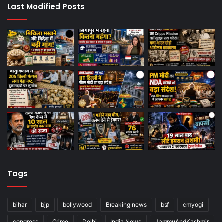
Last Modified Posts
Tags
bihar
bjp
bollywood
Breaking news
bsf
cmyogi
congress
Crime
Delhi
India News
JammuAndKashmir