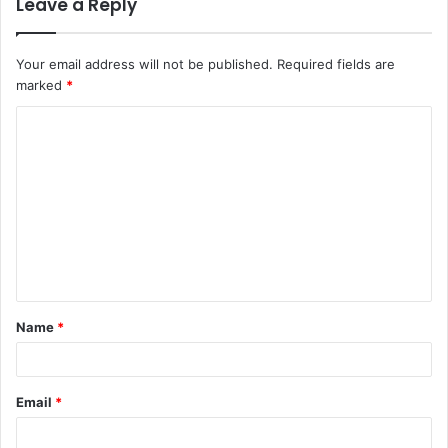
Leave a Reply
Your email address will not be published.
Required fields are
marked
*
C
o
m
m
e
n
t
Name
*
*
Email
*