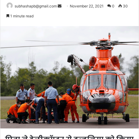
Send
subhashapb@gmail.com
November 22, 2021
0
30
an
1 minute read
email