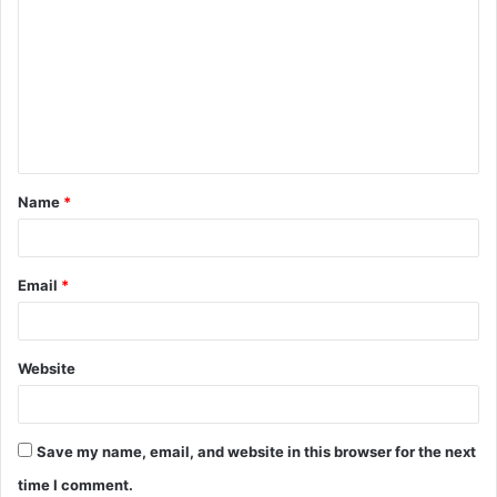
o
m
m
e
n
t
Name
*
*
Email
*
Website
Save my name, email, and website in this browser for the next
time I comment.