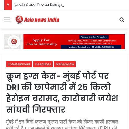
झारखंड में वोटर लिस्ट का विशेष पुनरीक्षण पूरा, 43.61 लाख नाम हटे; 7 अक्टूबर को जारी होगी अंतिम सूची
Menu
S
fo
Entertainment
Headlines
Maharastra
क्रूज ड्रग्स केस- मुंबई पोर्ट पर
DRI की छापेमारी में 25 किलो
हेरोइन बरामद, कारोबारी जयेश
सांघवी गिरफ्तार
मुंबई में इन दिनों क्रूज ड्रग्स पार्टी केस को लेकर काफी हलचल
मची हुई है। इस मामले में राजस्व खुफिया निदेशालय (DRI) की