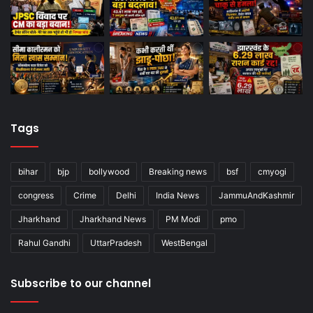
Tags
bihar
bjp
bollywood
Breaking news
bsf
cmyogi
congress
Crime
Delhi
India News
JammuAndKashmir
Jharkhand
Jharkhand News
PM Modi
pmo
Rahul Gandhi
UttarPradesh
WestBengal
Subscribe to our channel