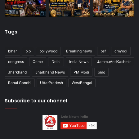
Tags
bihar
bjp
bollywood
Breaking news
bsf
cmyogi
congress
Crime
Delhi
India News
JammuAndKashmir
Jharkhand
Jharkhand News
PM Modi
pmo
Rahul Gandhi
UttarPradesh
WestBengal
Subscribe to our channel