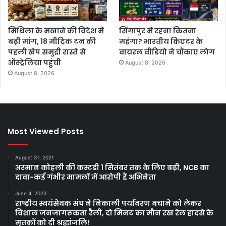
मिथिला के मखाने की विदेश में
सिंगापुर में रहना कितना
बढ़ी मांग, 18 मीट्रिक टन की
महंगा? भारतीय क्रिएटर के
पहली खेप समुद्री रास्ते से
वायरल वीडियो ने चौंकाए लोग
ऑस्ट्रेलिया पहुंची
August 8, 2026
August 8, 2026
Most Viewed Posts
August 31, 2021
अरमान कोहली की कस्टडी 1 सितंबर तक के लिए बढ़ी, NCB का
दावा-कई गंभीर मामलों में आरोपी हैं अभिनेता
June 4, 2023
राष्ट्रीय स्वयंसेवक संघ ने निकाली पर्यावरण बचाने को लेकर
विशाल जनजागरूकता रैली, दो मिनट का मौन रख रेल हादसे के
मृतकों को दी श्रद्धांजलि!