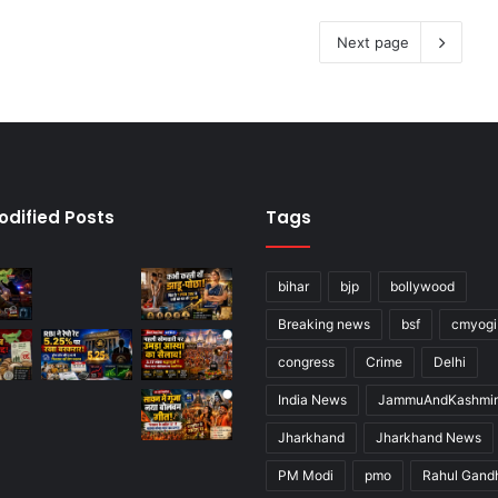
Next page
odified Posts
Tags
bihar
bjp
bollywood
Breaking news
bsf
cmyogi
congress
Crime
Delhi
India News
JammuAndKashmir
Jharkhand
Jharkhand News
PM Modi
pmo
Rahul Gand