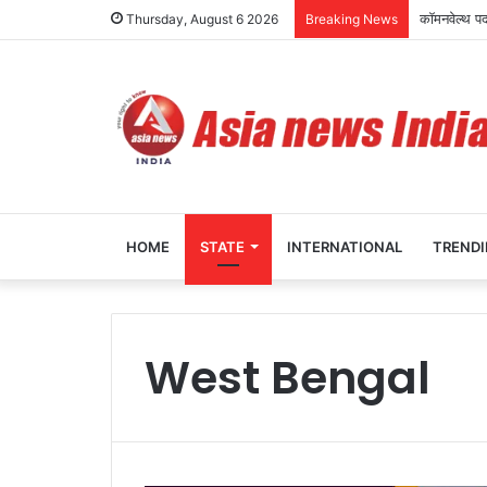
कॉमनवेल्थ प
Thursday, August 6 2026
Breaking News
HOME
STATE
INTERNATIONAL
TREND
West Bengal