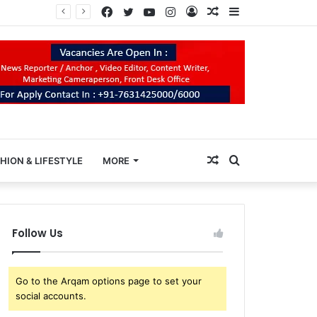
Facebook
Twitter
YouTube
Instagram
Log
Random
Sidebar
In
Article
Random
Search
HION & LIFESTYLE
MORE
Article
for
Follow Us
Go to the Arqam options page to set your
social accounts.